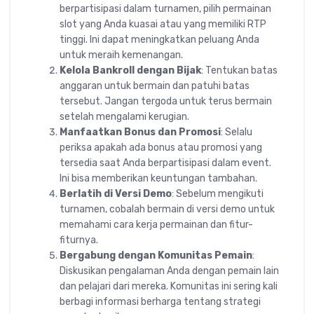
berpartisipasi dalam turnamen, pilih permainan
slot yang Anda kuasai atau yang memiliki RTP
tinggi. Ini dapat meningkatkan peluang Anda
untuk meraih kemenangan.
Kelola Bankroll dengan Bijak
: Tentukan batas
anggaran untuk bermain dan patuhi batas
tersebut. Jangan tergoda untuk terus bermain
setelah mengalami kerugian.
Manfaatkan Bonus dan Promosi
: Selalu
periksa apakah ada bonus atau promosi yang
tersedia saat Anda berpartisipasi dalam event.
Ini bisa memberikan keuntungan tambahan.
Berlatih di Versi Demo
: Sebelum mengikuti
turnamen, cobalah bermain di versi demo untuk
memahami cara kerja permainan dan fitur-
fiturnya.
Bergabung dengan Komunitas Pemain
:
Diskusikan pengalaman Anda dengan pemain lain
dan pelajari dari mereka. Komunitas ini sering kali
berbagi informasi berharga tentang strategi