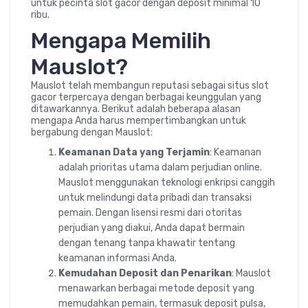
untuk pecinta slot gacor dengan deposit minimal 10
ribu.
Mengapa Memilih
Mauslot?
Mauslot telah membangun reputasi sebagai situs slot
gacor terpercaya dengan berbagai keunggulan yang
ditawarkannya. Berikut adalah beberapa alasan
mengapa Anda harus mempertimbangkan untuk
bergabung dengan Mauslot:
Keamanan Data yang Terjamin
: Keamanan
adalah prioritas utama dalam perjudian online.
Mauslot menggunakan teknologi enkripsi canggih
untuk melindungi data pribadi dan transaksi
pemain. Dengan lisensi resmi dari otoritas
perjudian yang diakui, Anda dapat bermain
dengan tenang tanpa khawatir tentang
keamanan informasi Anda.
Kemudahan Deposit dan Penarikan
: Mauslot
menawarkan berbagai metode deposit yang
memudahkan pemain, termasuk deposit pulsa,