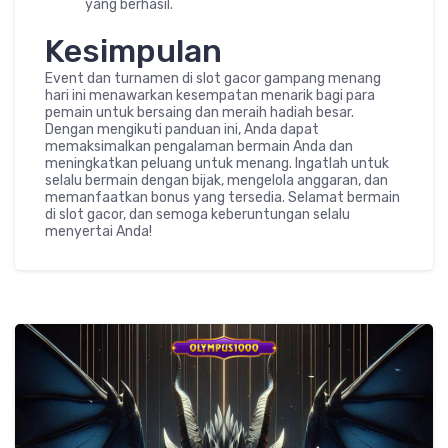
yang berhasil.
Kesimpulan
Event dan turnamen di slot gacor gampang menang
hari ini menawarkan kesempatan menarik bagi para
pemain untuk bersaing dan meraih hadiah besar.
Dengan mengikuti panduan ini, Anda dapat
memaksimalkan pengalaman bermain Anda dan
meningkatkan peluang untuk menang. Ingatlah untuk
selalu bermain dengan bijak, mengelola anggaran, dan
memanfaatkan bonus yang tersedia. Selamat bermain
di slot gacor, dan semoga keberuntungan selalu
menyertai Anda!