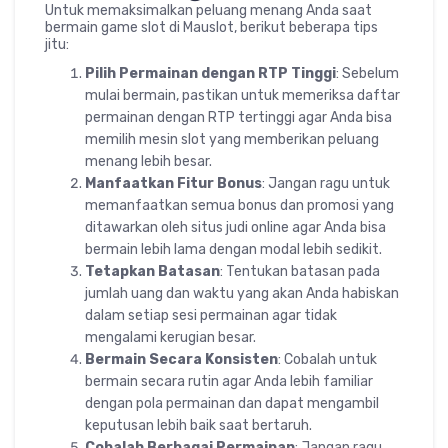
Untuk memaksimalkan peluang menang Anda saat
bermain game slot di Mauslot, berikut beberapa tips
jitu:
Pilih Permainan dengan RTP Tinggi
: Sebelum
mulai bermain, pastikan untuk memeriksa daftar
permainan dengan RTP tertinggi agar Anda bisa
memilih mesin slot yang memberikan peluang
menang lebih besar.
Manfaatkan Fitur Bonus
: Jangan ragu untuk
memanfaatkan semua bonus dan promosi yang
ditawarkan oleh situs judi online agar Anda bisa
bermain lebih lama dengan modal lebih sedikit.
Tetapkan Batasan
: Tentukan batasan pada
jumlah uang dan waktu yang akan Anda habiskan
dalam setiap sesi permainan agar tidak
mengalami kerugian besar.
Bermain Secara Konsisten
: Cobalah untuk
bermain secara rutin agar Anda lebih familiar
dengan pola permainan dan dapat mengambil
keputusan lebih baik saat bertaruh.
Cobalah Berbagai Permainan
: Jangan ragu