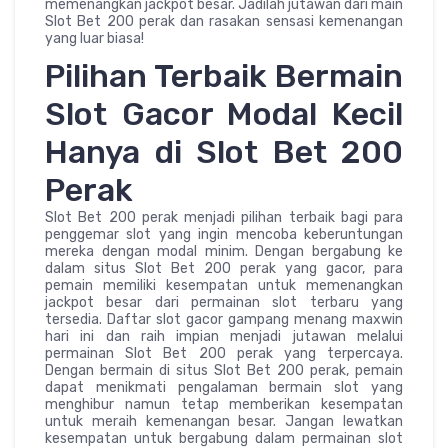
memenangkan jackpot besar. Jadilah jutawan dari main
Slot Bet 200 perak dan rasakan sensasi kemenangan
yang luar biasa!
Pilihan Terbaik Bermain
Slot Gacor Modal Kecil
Hanya di Slot Bet 200
Perak
Slot Bet 200 perak menjadi pilihan terbaik bagi para
penggemar slot yang ingin mencoba keberuntungan
mereka dengan modal minim. Dengan bergabung ke
dalam situs Slot Bet 200 perak yang gacor, para
pemain memiliki kesempatan untuk memenangkan
jackpot besar dari permainan slot terbaru yang
tersedia. Daftar slot gacor gampang menang maxwin
hari ini dan raih impian menjadi jutawan melalui
permainan Slot Bet 200 perak yang terpercaya.
Dengan bermain di situs Slot Bet 200 perak, pemain
dapat menikmati pengalaman bermain slot yang
menghibur namun tetap memberikan kesempatan
untuk meraih kemenangan besar. Jangan lewatkan
kesempatan untuk bergabung dalam permainan slot