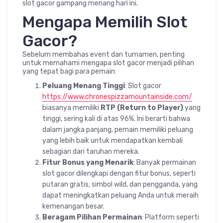
slot gacor gampang menang hari ini.
Mengapa Memilih Slot
Gacor?
Sebelum membahas event dan turnamen, penting
untuk memahami mengapa slot gacor menjadi pilihan
yang tepat bagi para pemain:
Peluang Menang Tinggi
: Slot gacor
https://www.chronespizzamountainside.com/
biasanya memiliki
RTP (Return to Player)
yang
tinggi, sering kali di atas 96%. Ini berarti bahwa
dalam jangka panjang, pemain memiliki peluang
yang lebih baik untuk mendapatkan kembali
sebagian dari taruhan mereka.
Fitur Bonus yang Menarik
: Banyak permainan
slot gacor dilengkapi dengan fitur bonus, seperti
putaran gratis, simbol wild, dan pengganda, yang
dapat meningkatkan peluang Anda untuk meraih
kemenangan besar.
Beragam Pilihan Permainan
: Platform seperti