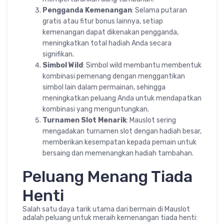
Pengganda Kemenangan
: Selama putaran
gratis atau fitur bonus lainnya, setiap
kemenangan dapat dikenakan pengganda,
meningkatkan total hadiah Anda secara
signifikan.
Simbol Wild
: Simbol wild membantu membentuk
kombinasi pemenang dengan menggantikan
simbol lain dalam permainan, sehingga
meningkatkan peluang Anda untuk mendapatkan
kombinasi yang menguntungkan.
Turnamen Slot Menarik
: Mauslot sering
mengadakan turnamen slot dengan hadiah besar,
memberikan kesempatan kepada pemain untuk
bersaing dan memenangkan hadiah tambahan.
Peluang Menang Tiada
Henti
Salah satu daya tarik utama dari bermain di Mauslot
adalah peluang untuk meraih kemenangan tiada henti: