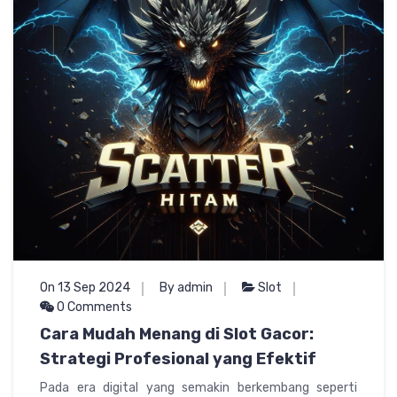
On 13 Sep 2024
By admin
Slot
0 Comments
Cara Mudah Menang di Slot Gacor:
Strategi Profesional yang Efektif
Pada era digital yang semakin berkembang seperti