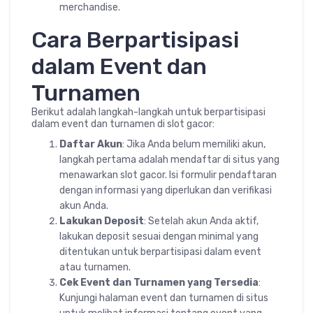
merchandise.
Cara Berpartisipasi
dalam Event dan
Turnamen
Berikut adalah langkah-langkah untuk berpartisipasi
dalam event dan turnamen di slot gacor:
Daftar Akun
: Jika Anda belum memiliki akun,
langkah pertama adalah mendaftar di situs yang
menawarkan slot gacor. Isi formulir pendaftaran
dengan informasi yang diperlukan dan verifikasi
akun Anda.
Lakukan Deposit
: Setelah akun Anda aktif,
lakukan deposit sesuai dengan minimal yang
ditentukan untuk berpartisipasi dalam event
atau turnamen.
Cek Event dan Turnamen yang Tersedia
:
Kunjungi halaman event dan turnamen di situs