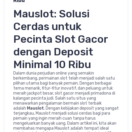
Ribu
Mauslot: Solusi
Cerdas untuk
Pecinta Slot Gacor
dengan Deposit
Minimal 10 Ribu
Dalam dunia perjudian online yang semakin
berkembang, permainan slot telah menjadi salah satu
pilihan utama bagi banyak pemain. Dengan berbagai
tema menarik, fitur-fitur inovatif, dan peluang untuk
meraih jackpot besar, slot gacor menjadi primadona di
kalangan pecinta judi. Salah satu situs yang
menawarkan pengalaman bermain slot terbaik
adalah
Mauslot
. Dengan kebijakan deposit yang sangat
terjangkau, Mauslot menjadi solusi cerdas bagi para
pemain yang ingin meraih cuan tanpa harus
mengeluarkan banyak uang. Dalam artikel ini, kita akan
membahas mengapa Mauslot adalah tempat ideal