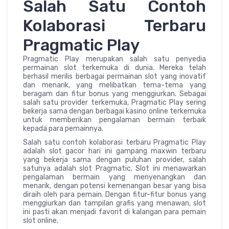
Salah Satu Contoh
Kolaborasi Terbaru
Pragmatic Play
Pragmatic Play merupakan salah satu penyedia
permainan slot terkemuka di dunia. Mereka telah
berhasil merilis berbagai permainan slot yang inovatif
dan menarik, yang melibatkan tema-tema yang
beragam dan fitur bonus yang menggiurkan. Sebagai
salah satu provider terkemuka, Pragmatic Play sering
bekerja sama dengan berbagai kasino online terkemuka
untuk memberikan pengalaman bermain terbaik
kepada para pemainnya.
Salah satu contoh kolaborasi terbaru Pragmatic Play
adalah slot gacor hari ini gampang maxwin terbaru
yang bekerja sama dengan puluhan provider, salah
satunya adalah slot Pragmatic. Slot ini menawarkan
pengalaman bermain yang menyenangkan dan
menarik, dengan potensi kemenangan besar yang bisa
diraih oleh para pemain. Dengan fitur-fitur bonus yang
menggiurkan dan tampilan grafis yang menawan, slot
ini pasti akan menjadi favorit di kalangan para pemain
slot online.