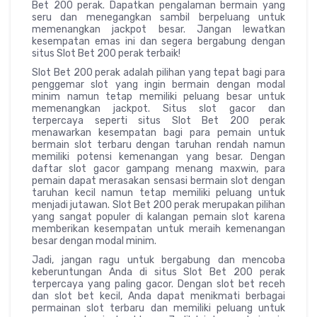
Bet 200 perak. Dapatkan pengalaman bermain yang
seru dan menegangkan sambil berpeluang untuk
memenangkan jackpot besar. Jangan lewatkan
kesempatan emas ini dan segera bergabung dengan
situs Slot Bet 200 perak terbaik!
Slot Bet 200 perak adalah pilihan yang tepat bagi para
penggemar slot yang ingin bermain dengan modal
minim namun tetap memiliki peluang besar untuk
memenangkan jackpot. Situs slot gacor dan
terpercaya seperti situs Slot Bet 200 perak
menawarkan kesempatan bagi para pemain untuk
bermain slot terbaru dengan taruhan rendah namun
memiliki potensi kemenangan yang besar. Dengan
daftar slot gacor gampang menang maxwin, para
pemain dapat merasakan sensasi bermain slot dengan
taruhan kecil namun tetap memiliki peluang untuk
menjadi jutawan. Slot Bet 200 perak merupakan pilihan
yang sangat populer di kalangan pemain slot karena
memberikan kesempatan untuk meraih kemenangan
besar dengan modal minim.
Jadi, jangan ragu untuk bergabung dan mencoba
keberuntungan Anda di situs Slot Bet 200 perak
terpercaya yang paling gacor. Dengan slot bet receh
dan slot bet kecil, Anda dapat menikmati berbagai
permainan slot terbaru dan memiliki peluang untuk