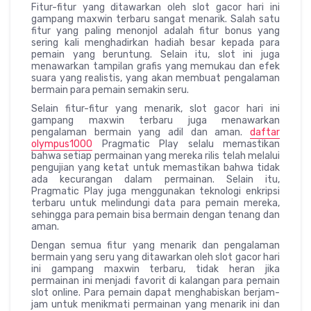
Fitur-fitur yang ditawarkan oleh slot gacor hari ini
gampang maxwin terbaru sangat menarik. Salah satu
fitur yang paling menonjol adalah fitur bonus yang
sering kali menghadirkan hadiah besar kepada para
pemain yang beruntung. Selain itu, slot ini juga
menawarkan tampilan grafis yang memukau dan efek
suara yang realistis, yang akan membuat pengalaman
bermain para pemain semakin seru.
Selain fitur-fitur yang menarik, slot gacor hari ini
gampang maxwin terbaru juga menawarkan
pengalaman bermain yang adil dan aman.
daftar
olympus1000
Pragmatic Play selalu memastikan
bahwa setiap permainan yang mereka rilis telah melalui
pengujian yang ketat untuk memastikan bahwa tidak
ada kecurangan dalam permainan. Selain itu,
Pragmatic Play juga menggunakan teknologi enkripsi
terbaru untuk melindungi data para pemain mereka,
sehingga para pemain bisa bermain dengan tenang dan
aman.
Dengan semua fitur yang menarik dan pengalaman
bermain yang seru yang ditawarkan oleh slot gacor hari
ini gampang maxwin terbaru, tidak heran jika
permainan ini menjadi favorit di kalangan para pemain
slot online. Para pemain dapat menghabiskan berjam-
jam untuk menikmati permainan yang menarik ini dan