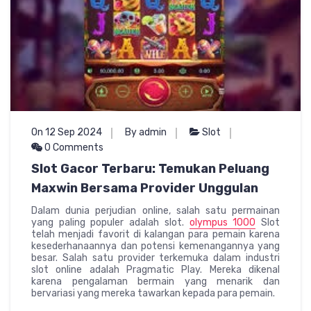
On 12 Sep 2024
By admin
Slot
0 Comments
Slot Gacor Terbaru: Temukan Peluang
Maxwin Bersama Provider Unggulan
Dalam dunia perjudian online, salah satu permainan
yang paling populer adalah slot.
olympus 1000
Slot
telah menjadi favorit di kalangan para pemain karena
kesederhanaannya dan potensi kemenangannya yang
besar. Salah satu provider terkemuka dalam industri
slot online adalah Pragmatic Play. Mereka dikenal
karena pengalaman bermain yang menarik dan
bervariasi yang mereka tawarkan kepada para pemain.