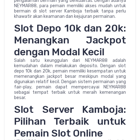
pengalaman bermain yang berkualitas. Dengan adanya
NEYMAR88, para pemain memiliki akses mudah untuk
bermain di slot server Kamboja terbaik tanpa perlu
khawatir akan keamanan dan kejujuran permainan.
Slot Depo 10k dan 20k:
Menangkan Jackpot
dengan Modal Kecil
Salah satu keunggulan dari NEYMAR88 adalah
kemudahan dalam melakukan deposito. Dengan slot
depo 10k dan 20k, pemain memiliki kesempatan untuk
memenangkan jackpot besar meskipun modal yang
digunakan relatif kecil. Dengan sistem permainan yang
fair-play, pemain dapat mempercayai NEYMAR88
sebagai tempat terbaik untuk meraih kemenangan
besar.
Slot Server Kamboja:
Pilihan Terbaik untuk
Pemain Slot Online