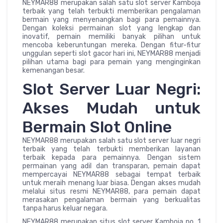
NEYMAR88 merupakan salah satu slot server Kamboja
terbaik yang telah terbukti memberikan pengalaman
bermain yang menyenangkan bagi para pemainnya.
Dengan koleksi permainan slot yang lengkap dan
inovatif, pemain memiliki banyak pilihan untuk
mencoba keberuntungan mereka. Dengan fitur-fitur
unggulan seperti slot gacor hari ini, NEYMAR88 menjadi
pilihan utama bagi para pemain yang menginginkan
kemenangan besar.
Slot Server Luar Negri:
Akses Mudah untuk
Bermain Slot Online
NEYMAR88 merupakan salah satu slot server luar negri
terbaik yang telah terbukti memberikan layanan
terbaik kepada para pemainnya. Dengan sistem
permainan yang adil dan transparan, pemain dapat
mempercayai NEYMAR88 sebagai tempat terbaik
untuk meraih menang luar biasa. Dengan akses mudah
melalui situs resmi NEYMAR88, para pemain dapat
merasakan pengalaman bermain yang berkualitas
tanpa harus keluar negara.
NEYMAR88 merupakan situs slot server Kamboja no. 1