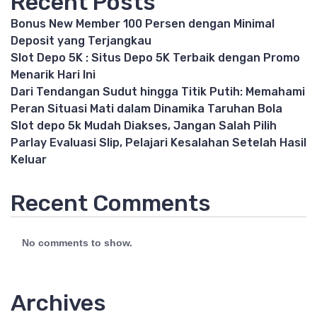
Recent Posts
Bonus New Member 100 Persen dengan Minimal
Deposit yang Terjangkau
Slot Depo 5K : Situs Depo 5K Terbaik dengan Promo
Menarik Hari Ini
Dari Tendangan Sudut hingga Titik Putih: Memahami
Peran Situasi Mati dalam Dinamika Taruhan Bola
Slot depo 5k Mudah Diakses, Jangan Salah Pilih
Parlay Evaluasi Slip, Pelajari Kesalahan Setelah Hasil
Keluar
Recent Comments
No comments to show.
Archives