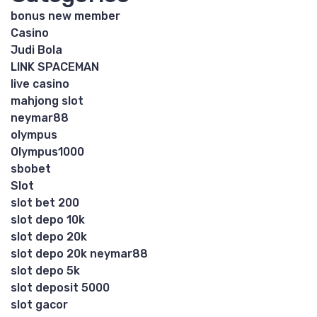
bonus new member
Casino
Judi Bola
LINK SPACEMAN
live casino
mahjong slot
neymar88
olympus
Olympus1000
sbobet
Slot
slot bet 200
slot depo 10k
slot depo 20k
slot depo 20k neymar88
slot depo 5k
slot deposit 5000
slot gacor