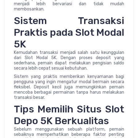
menjadi lebih bervariasi dan tidak mudah
membosankan.
Sistem Transaksi
Praktis pada Slot Modal
5K
Kemudahan transaksi menjadi salah satu keunggulan
dari Slot Modal 5K. Dengan proses deposit yang
sederhana, pemain dapat melakukan pengisian saldo
secara lebih cepat sesuai kebutuhan.
Sistem yang praktis memberikan kenyamanan bagi
pengguna yang ingin mengatur modal bermain secara
fleksibel. Deposit kecil juga memungkinkan pemain
mencoba berbagai permainan tanpa harus melakukan
transaksi besar.
Tips Memilih Situs Slot
Depo 5K Berkualitas
Sebelum menggunakan sebuah platform, pemain
sebaiknya memperhatikan beberapa faktor penting