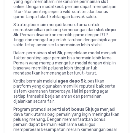
yang ingin memahami mekanisme permainan slot
online. Dengan modal kecil, pemain dapat mempelajari
fitur-fitur penting seperti wild, scatter, dan bonus
game tanpa takut kehilangan banyak saldo.
Strategi bermain menjadi kunci utama untuk
memaksimalkan peluang kemenangan dari
slot depo
5k
. Pemain disarankan memilih game dengan RTP
tinggi dan mengatur jumlah taruhan dengan bijak agar
saldo tetap aman serta permainan lebih stabil.
Dalam permainan
slot 5k
, pengelolaan modal menjadi
faktor penting agar pemain bisa bermain lebih lama.
Pemain yang mampu mengatur modal dengan disiplin
biasanya memiliki peluang lebih tinggi untuk
mendapatkan kemenangan berturut-turut.
Ketika bermain melalui
agen depo 5k
, pastikan
platform yang digunakan memiliki reputasi baik serta
sistem keamanan terpercaya. Hal ini penting agar
setiap transaksi berjalan aman dan permainan
dijalankan secara fair.
Program promosi seperti
slot bonus 5k
juga menjadi
daya tarik utama bagi pemain yang ingin meningkatkan
peluang menang. Dengan memanfaatkan bonus,
pemain dapat bermain lebih lama sekaligus
memperbesar kesempatan meraih kemenangan besar