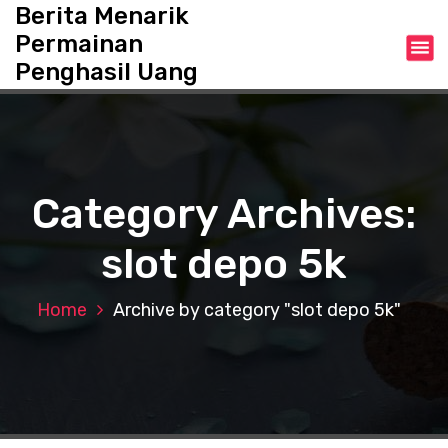
S
Berita Menarik
k
Permainan
i
Penghasil Uang
p
t
o
c
o
n
Category Archives:
t
e
slot depo 5k
n
t
Home
Archive by category "slot depo 5k"