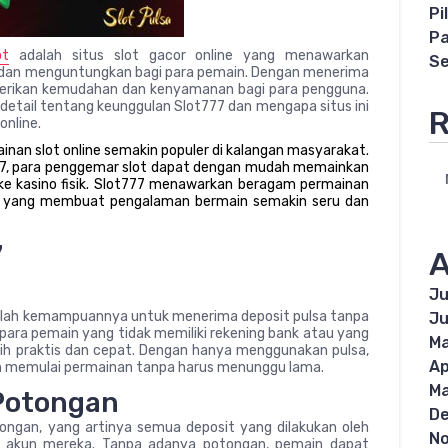
Pi
Pa
ot
adalah situs slot gacor online yang menawarkan
Se
 dan menguntungkan bagi para pemain. Dengan menerima
mberikan kemudahan dan kenyamanan bagi para pengguna.
 detail tentang keunggulan Slot777 dan mengapa situs ini
R
online.
inan slot online semakin populer di kalangan masyarakat.
777, para penggemar slot dapat dengan mudah memainkan
ke kasino fisik. Slot777 menawarkan beragam permainan
ik yang membuat pengalaman bermain semakin seru dan
7
A
Ju
dalah kemampuannya untuk menerima deposit pulsa tanpa
Ju
para pemain yang tidak memiliki rekening bank atau yang
Ma
bih praktis dan cepat. Dengan hanya menggunakan pulsa,
Ap
n memulai permainan tanpa harus menunggu lama.
Ma
 Potongan
D
ongan, yang artinya semua deposit yang dilakukan oleh
N
 akun mereka. Tanpa adanya potongan, pemain dapat