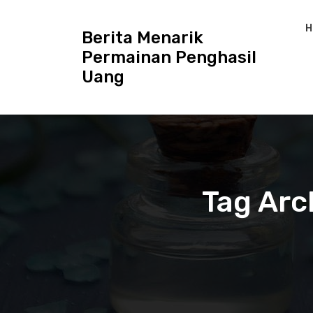
S
k
H
Berita Menarik
i
p
Permainan Penghasil
t
Uang
o
c
o
n
t
e
n
Tag Arc
t