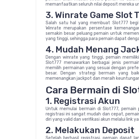
memanfaatkan seluruh nilai deposit mereka u
3. Winrate Game Slot 
Salah satu hal yang membuat Slot777 begit
Winrate merupakan persentase kemenangan
semakin besar peluang pemain untuk memenan
yang tinggi, sehingga para pemain dapat den
4. Mudah Menang Jac
Dengan winrate yang tinggi, pemain memili
Slot777 menawarkan berbagai jenis permai
memilih permainan yang sesuai dengan pref
besar. Dengan strategi bermain yang ba
memenangkan jackpot dan meraih keuntungan
Cara Bermain di Slo
1. Registrasi Akun
Untuk memulai bermain di Slot777, pemain pe
registrasi ini sangat mudah dan cepat, pemai
diri yang valid dan verifikasi akun melalui link y
2. Melakukan Deposit
Setelah berhasil registrasi, pemain dapat 