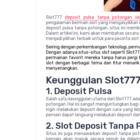
Slot777
deposit pulsa tanpa potongan sl
pengalaman bermain slot yang mengasyikkan
deposit pulsa tanpa potongan, situs ini me
Dalam artikel ini, kami akan membahas secara
menjadi pilihan terbaik untuk para pecinta slot 
Seiring dengan perkembangan teknologi, perma
Dengan adanya situs-situs slot seperti Slot
permainan favorit mereka tanpa harus pergi 
slot dengan berbagai tema dan fitur menar
menyenangkan.
Keunggulan Slot77
1. Deposit Pulsa
Salah satu keunggulan utama dari Slot777 a
potongan. Hal ini sangat menguntungkan bagi 
ingin melakukan deposit dengan cara yang le
pemain dapat langsung melakukan deposit da
2. Slot Deposit Tanpa
Situs ini juga menawarkan deposit tanpa pot
pemain akan masuk secara penuh ke dalam