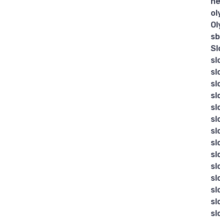
n
ol
Ol
sb
Sl
sl
sl
sl
sl
sl
sl
sl
sl
sl
sl
sl
sl
sl
sl