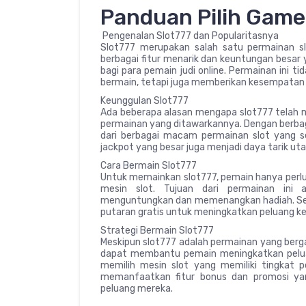
Panduan Pilih Game 
Pengenalan Slot777 dan Popularitasnya
Slot777 merupakan salah satu permainan slo
berbagai fitur menarik dan keuntungan besar 
bagi para pemain judi online. Permainan ini
bermain, tetapi juga memberikan kesempatan
Keunggulan Slot777
Ada beberapa alasan mengapa slot777 telah me
permainan yang ditawarkannya. Dengan berbag
dari berbagai macam permainan slot yang ses
jackpot yang besar juga menjadi daya tarik uta
Cara Bermain Slot777
Untuk memainkan slot777, pemain hanya perlu
mesin slot. Tujuan dari permainan ini
menguntungkan dan memenangkan hadiah. Sela
putaran gratis untuk meningkatkan peluang 
Strategi Bermain Slot777
Meskipun slot777 adalah permainan yang berg
dapat membantu pemain meningkatkan pelu
memilih mesin slot yang memiliki tingkat p
memanfaatkan fitur bonus dan promosi yan
peluang mereka.