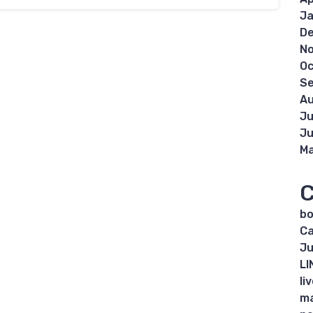
Ja
D
N
Oc
S
Au
Ju
Ju
Ma
C
b
Ca
Ju
L
li
ma