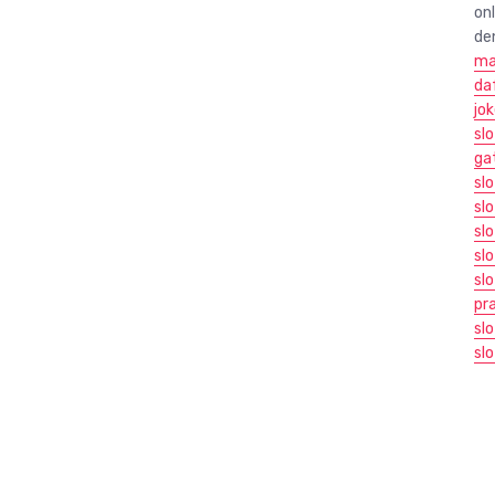
on
de
ma
da
jo
sl
ga
sl
slo
sl
sl
sl
pr
sl
sl