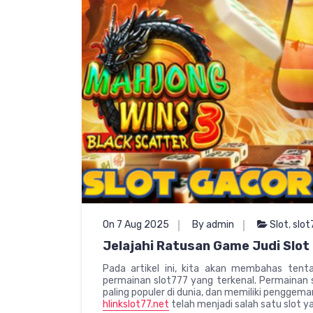
On 7 Aug 2025
By admin
Slot
,
slot
Jelajahi Ratusan Game Judi Slot
Pada artikel ini, kita akan membahas tent
permainan slot777 yang terkenal. Permainan
paling populer di dunia, dan memiliki penggemar
hlinkslot77.net
telah menjadi salah satu slot ya