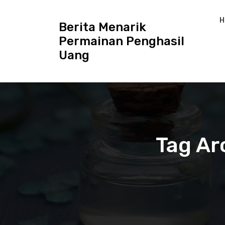
S
k
H
Berita Menarik
i
p
Permainan Penghasil
t
Uang
o
c
o
n
t
e
n
Tag Arc
t