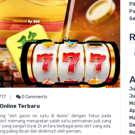
Pi
Pa
Se
R
A
Ju
Ju
777
0 Comments
Ma
 Online Terbaru
Ap
ang “slot gacor no satu di dunia”, dengan fokus pada
Ma
 slot memang merupakan salah satu permainan judi yang
D
 yang sangat loyal. Di antara berbagai jenis slot yang ada,
ng paling dicari dan dinikmati oleh pemain.
N