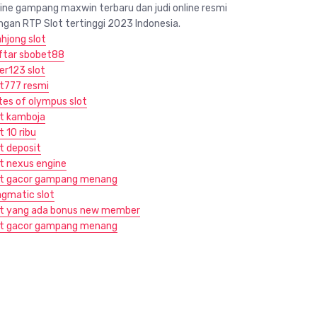
line gampang maxwin terbaru dan judi online resmi
ngan RTP Slot tertinggi 2023 Indonesia.
hjong slot
ftar sbobet88
ker123 slot
ot777 resmi
tes of olympus slot
ot kamboja
t 10 ribu
ot deposit
ot nexus engine
ot gacor gampang menang
agmatic slot
ot yang ada bonus new member
ot gacor gampang menang