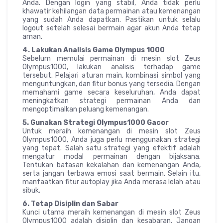
Anda. Dengan login yang stabil, Anda tidak perlu
khawatir kehilangan data permainan atau kemenangan
yang sudah Anda dapatkan. Pastikan untuk selalu
logout setelah selesai bermain agar akun Anda tetap
aman.
4. Lakukan Analisis Game Olympus 1000
Sebelum memulai permainan di mesin slot Zeus
Olympus1000, lakukan analisis terhadap game
tersebut. Pelajari aturan main, kombinasi simbol yang
menguntungkan, dan fitur bonus yang tersedia. Dengan
memahami game secara keseluruhan, Anda dapat
meningkatkan strategi permainan Anda dan
mengoptimalkan peluang kemenangan.
5. Gunakan Strategi Olympus1000 Gacor
Untuk meraih kemenangan di mesin slot Zeus
Olympus1000, Anda juga perlu menggunakan strategi
yang tepat. Salah satu strategi yang efektif adalah
mengatur modal permainan dengan bijaksana.
Tentukan batasan kekalahan dan kemenangan Anda,
serta jangan terbawa emosi saat bermain. Selain itu,
manfaatkan fitur autoplay jika Anda merasa lelah atau
sibuk.
6. Tetap Disiplin dan Sabar
Kunci utama meraih kemenangan di mesin slot Zeus
Olympus1000 adalah disiplin dan kesabaran. Jangan