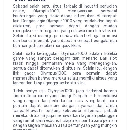
Sebagai salah satu situs terbaik di industri perjudian
online, Olympus1000 menawarkan berbagai
keuntungan yang tidak dapat ditemukan di tempat
lain. Dengan login Olympus1000 yang mudah dan cepat
dilakukan, para pemain dapat dengan mudah
mengakses semua game yang ditawarkan oleh situs ini.
Selain itu, situs ini juga menawarkan berbagai promosi
dan bonus menarik yang dapat membuat pengalaman
bermain judi semakin mengasyikkan.
Salah satu keunggulan Olympus1000 adalah koleksi
game yang sangat beragam dan menarik. Dari slot
klasik hingga permainan meja yang menegangkan,
semua dapat ditemukan di situs ini. Selain itu, dengan
link gacor Olympus1000, para pemain dapat
memastikan bahwa mereka selalu memiliki akses yang
lancar dan tanpa gangguan ke situs ini.
Tidak hanya itu, Olympus1000 juga terkenal karena
tingkat keamanan yang tinggi. Dengan sistem enkripsi
yang canggih dan perlindungan data yang kuat, para
pemain dapat bermain dengan nyaman dan aman
tanpa khawatir tentang kebocoran informasi pribadi
mereka. Situs ini juga menawarkan layanan pelanggan
yang ramah dan responsif, siap membantu para pemain
dengan segala masalah atau pertanyaan yang mungkin