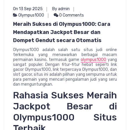
On 13 Sep 2025
By admin
Olympus1000
0 Comments
Meraih Sukses di Olympus1000: Cara
Mendapatkan Jackpot Besar dan
Dompet Gendut secara Otomatis
Olympus1000 adalah salah satu situs judi online
terkemuka yang menawarkan berbagai macam
permainan kasino, termasuk game
olympus1000
yang
sangat populer. Dengan fitur-fitur hebat seperti link
gacor Olympus1000, link terpercaya Olympus1000, dan
slot gacor, situs ini adalah pilihan yang sempurna untuk
para pemain yang mencari pengalaman judi yang seru
dan menguntungkan.
Rahasia Sukses Meraih
Jackpot Besar di
Olympus1000 Situs
Terbaik