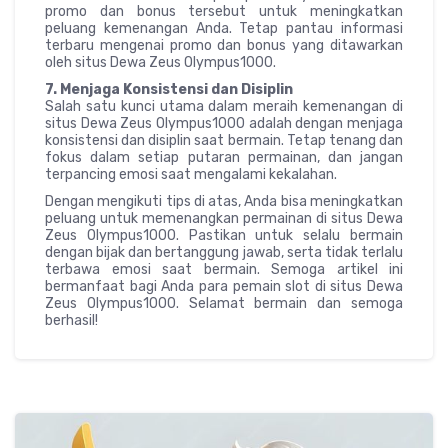
promo dan bonus tersebut untuk meningkatkan
peluang kemenangan Anda. Tetap pantau informasi
terbaru mengenai promo dan bonus yang ditawarkan
oleh situs Dewa Zeus Olympus1000.
7. Menjaga Konsistensi dan Disiplin
Salah satu kunci utama dalam meraih kemenangan di
situs Dewa Zeus Olympus1000 adalah dengan menjaga
konsistensi dan disiplin saat bermain. Tetap tenang dan
fokus dalam setiap putaran permainan, dan jangan
terpancing emosi saat mengalami kekalahan.
Dengan mengikuti tips di atas, Anda bisa meningkatkan
peluang untuk memenangkan permainan di situs Dewa
Zeus Olympus1000. Pastikan untuk selalu bermain
dengan bijak dan bertanggung jawab, serta tidak terlalu
terbawa emosi saat bermain. Semoga artikel ini
bermanfaat bagi Anda para pemain slot di situs Dewa
Zeus Olympus1000. Selamat bermain dan semoga
berhasil!