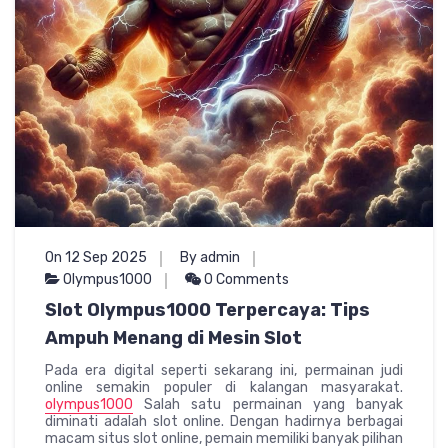
On 12 Sep 2025
By admin
Olympus1000
0 Comments
Slot Olympus1000 Terpercaya: Tips
Ampuh Menang di Mesin Slot
Pada era digital seperti sekarang ini, permainan judi
online semakin populer di kalangan masyarakat.
olympus1000
Salah satu permainan yang banyak
diminati adalah slot online. Dengan hadirnya berbagai
macam situs slot online, pemain memiliki banyak pilihan