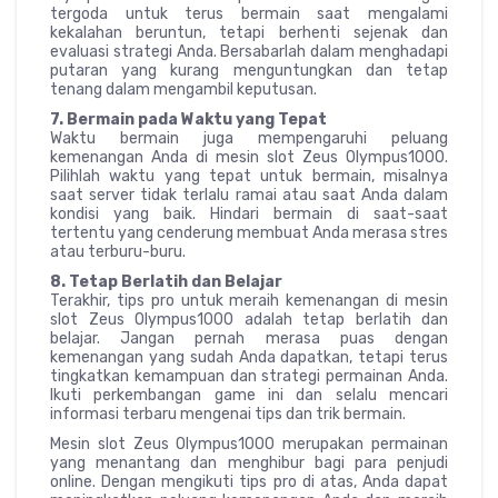
tergoda untuk terus bermain saat mengalami
kekalahan beruntun, tetapi berhenti sejenak dan
evaluasi strategi Anda. Bersabarlah dalam menghadapi
putaran yang kurang menguntungkan dan tetap
tenang dalam mengambil keputusan.
7. Bermain pada Waktu yang Tepat
Waktu bermain juga mempengaruhi peluang
kemenangan Anda di mesin slot Zeus Olympus1000.
Pilihlah waktu yang tepat untuk bermain, misalnya
saat server tidak terlalu ramai atau saat Anda dalam
kondisi yang baik. Hindari bermain di saat-saat
tertentu yang cenderung membuat Anda merasa stres
atau terburu-buru.
8. Tetap Berlatih dan Belajar
Terakhir, tips pro untuk meraih kemenangan di mesin
slot Zeus Olympus1000 adalah tetap berlatih dan
belajar. Jangan pernah merasa puas dengan
kemenangan yang sudah Anda dapatkan, tetapi terus
tingkatkan kemampuan dan strategi permainan Anda.
Ikuti perkembangan game ini dan selalu mencari
informasi terbaru mengenai tips dan trik bermain.
Mesin slot Zeus Olympus1000 merupakan permainan
yang menantang dan menghibur bagi para penjudi
online. Dengan mengikuti tips pro di atas, Anda dapat