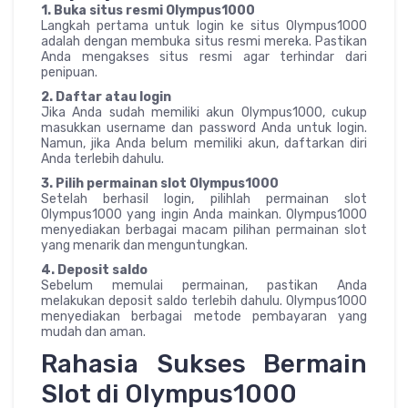
1. Buka situs resmi Olympus1000
Langkah pertama untuk login ke situs Olympus1000
adalah dengan membuka situs resmi mereka. Pastikan
Anda mengakses situs resmi agar terhindar dari
penipuan.
2. Daftar atau login
Jika Anda sudah memiliki akun Olympus1000, cukup
masukkan username dan password Anda untuk login.
Namun, jika Anda belum memiliki akun, daftarkan diri
Anda terlebih dahulu.
3. Pilih permainan slot Olympus1000
Setelah berhasil login, pilihlah permainan slot
Olympus1000 yang ingin Anda mainkan. Olympus1000
menyediakan berbagai macam pilihan permainan slot
yang menarik dan menguntungkan.
4. Deposit saldo
Sebelum memulai permainan, pastikan Anda
melakukan deposit saldo terlebih dahulu. Olympus1000
menyediakan berbagai metode pembayaran yang
mudah dan aman.
Rahasia Sukses Bermain
Slot di Olympus1000