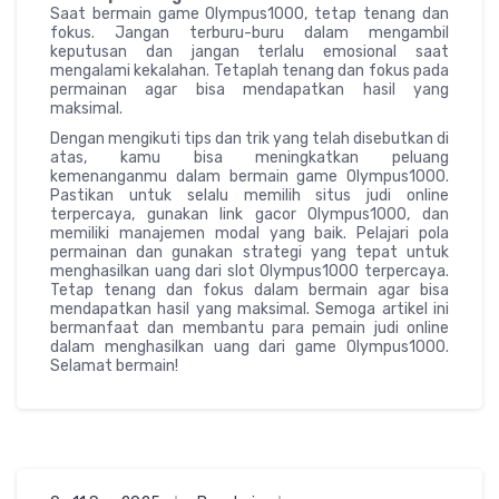
Saat bermain game Olympus1000, tetap tenang dan
fokus. Jangan terburu-buru dalam mengambil
keputusan dan jangan terlalu emosional saat
mengalami kekalahan. Tetaplah tenang dan fokus pada
permainan agar bisa mendapatkan hasil yang
maksimal.
Dengan mengikuti tips dan trik yang telah disebutkan di
atas, kamu bisa meningkatkan peluang
kemenanganmu dalam bermain game Olympus1000.
Pastikan untuk selalu memilih situs judi online
terpercaya, gunakan link gacor Olympus1000, dan
memiliki manajemen modal yang baik. Pelajari pola
permainan dan gunakan strategi yang tepat untuk
menghasilkan uang dari slot Olympus1000 terpercaya.
Tetap tenang dan fokus dalam bermain agar bisa
mendapatkan hasil yang maksimal. Semoga artikel ini
bermanfaat dan membantu para pemain judi online
dalam menghasilkan uang dari game Olympus1000.
Selamat bermain!