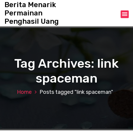
S
Berita Menarik
k
Permainan
i
Penghasil Uang
p
t
o
c
o
n
Tag Archives: link
t
e
spaceman
n
t
Home
Posts tagged "link spaceman"