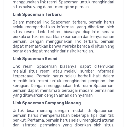
menggunakan link resmi Spaceman untuk menghindari
situs palsu yang dapat merugikan pemain.
Link Spaceman Terbaru
Dalam mencari link Spaceman terbaru, pemain harus
selalu memperhatikan informasi yang diberikan oleh
situs resmi. Link terbaru biasanya diupdate secara
berkala untuk memastikan keamanan dan kenyamanan
pemain. Dengan menggunakan link terbaru, pemain
dapat memastikan bahwa mereka berada di situs yang
benar dan dapat menghindari risiko kerugian.
Link Spaceman Resmi
Link resmi Spaceman biasanya dapat ditemukan
melalui situs resmi atau melalui sumber informasi
terpercaya. Pemain harus selalu berhati-hati dalam
memilih link resmi untuk menghindari penipuan dan
kerugian. Dengan menggunakan link resmi Spaceman,
pemain dapat menikmati berbagai macam permainan
yang ditawarkan dengan aman dan nyaman.
Link Spaceman Gampang Menang
Untuk bisa menang dengan mudah di Spaceman,
pemain harus memperhatikan beberapa tips dan trik
berikut. Pertama, pemain harus selalu mengikuti aturan
dan strategi permainan yang diberikan oleh situs.