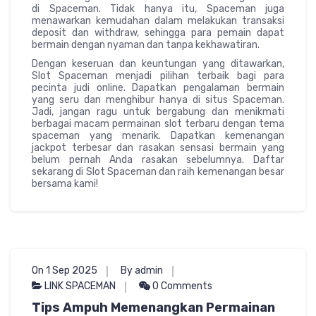
di Spaceman. Tidak hanya itu, Spaceman juga
menawarkan kemudahan dalam melakukan transaksi
deposit dan withdraw, sehingga para pemain dapat
bermain dengan nyaman dan tanpa kekhawatiran.
Dengan keseruan dan keuntungan yang ditawarkan,
Slot Spaceman menjadi pilihan terbaik bagi para
pecinta judi online. Dapatkan pengalaman bermain
yang seru dan menghibur hanya di situs Spaceman.
Jadi, jangan ragu untuk bergabung dan menikmati
berbagai macam permainan slot terbaru dengan tema
spaceman yang menarik. Dapatkan kemenangan
jackpot terbesar dan rasakan sensasi bermain yang
belum pernah Anda rasakan sebelumnya. Daftar
sekarang di Slot Spaceman dan raih kemenangan besar
bersama kami!
On 1 Sep 2025
By admin
LINK SPACEMAN
0 Comments
Tips Ampuh Memenangkan Permainan