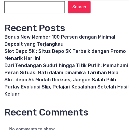
Search
Recent Posts
Bonus New Member 100 Persen dengan Minimal
Deposit yang Terjangkau
Slot Depo 5K : Situs Depo 5K Terbaik dengan Promo
Menarik Hari Ini
Dari Tendangan Sudut hingga Titik Putih: Memahami
Peran Situasi Mati dalam Dinamika Taruhan Bola
Slot depo 5k Mudah Diakses, Jangan Salah Pilih
Parlay Evaluasi Slip, Pelajari Kesalahan Setelah Hasil
Keluar
Recent Comments
No comments to show.