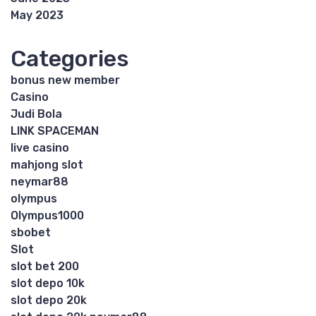
May 2023
Categories
bonus new member
Casino
Judi Bola
LINK SPACEMAN
live casino
mahjong slot
neymar88
olympus
Olympus1000
sbobet
Slot
slot bet 200
slot depo 10k
slot depo 20k