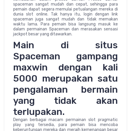
spaceman sangat mudah dan cepat, sehingga para
pemain dapat segera memulai petualangan mereka di
dunia slot online. Tak hanya itu, login dengan link
spaceman juga sangat mudah dan tidak memakan
waktu lama. Para pemain bisa langsung masuk ke
dalam permainan Spaceman dan merasakan sensasi
jackpot besar yang ditawarkan.
Main di situs
Spaceman gampang
maxwin dengan kali
5000 merupakan satu
pengalaman bermain
yang tidak akan
terlupakan.
Dengan berbagai macam permainan slot pragmatic
play yang tersedia, para pemain bisa mencoba
keberuntungan mereka dan meraih kemenangan besar