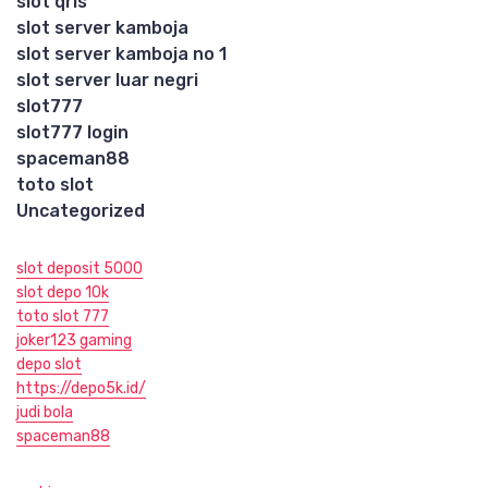
slot qris
slot server kamboja
slot server kamboja no 1
slot server luar negri
slot777
slot777 login
spaceman88
toto slot
Uncategorized
slot deposit 5000
slot depo 10k
toto slot 777
joker123 gaming
depo slot
https://depo5k.id/
judi bola
spaceman88