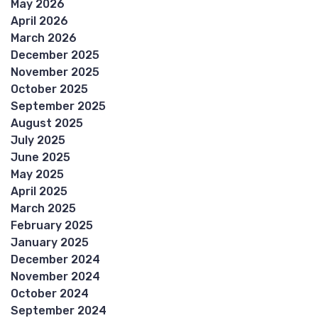
May 2026
April 2026
March 2026
December 2025
November 2025
October 2025
September 2025
August 2025
July 2025
June 2025
May 2025
April 2025
March 2025
February 2025
January 2025
December 2024
November 2024
October 2024
September 2024