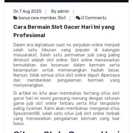
On 7 Aug 2025
By admin
bonus new member
,
Slot
0 Comments
Cara Bermain Slot Gacor Hari Ini yang
Profesional
Dalam era digitalisasi saat ini, perjudian online menjadi
salah satu hiburan yang populer di kalangan
masyarakat. Salah satu permainan judi yang paling
diminati adalah slot online. Slot online menawarkan
kemudahan dan keseruan dalam bermain serta
kesempatan untuk memenangkan hadiah besar.
Namun, tidak semua situs slot online dapat dipercaya
dan memberikan pengalaman bermain yang
menyenangkan.
Di artikel ini, kita akan membahas tentang situs slot
gacor hari ini resmi gampang menang dengan ratusan
game judi slot online terbaru serta fitur terupdate
paling nyaman. Kami akan membahas mengenai situs
Specemen88, salah satu situs judi slot online terbaik
yang menawarkan pengalaman bermain yang luar
biasa.