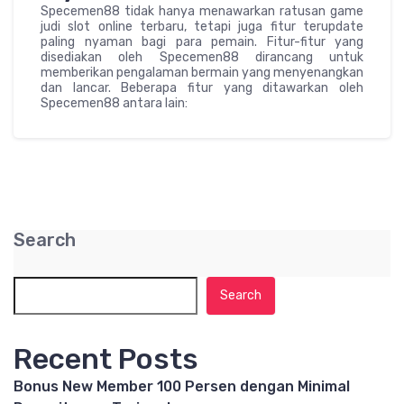
Specemen88 tidak hanya menawarkan ratusan game
judi slot online terbaru, tetapi juga fitur terupdate
paling nyaman bagi para pemain. Fitur-fitur yang
disediakan oleh Specemen88 dirancang untuk
memberikan pengalaman bermain yang menyenangkan
dan lancar. Beberapa fitur yang ditawarkan oleh
Specemen88 antara lain:
Search
Search
Recent Posts
Bonus New Member 100 Persen dengan Minimal