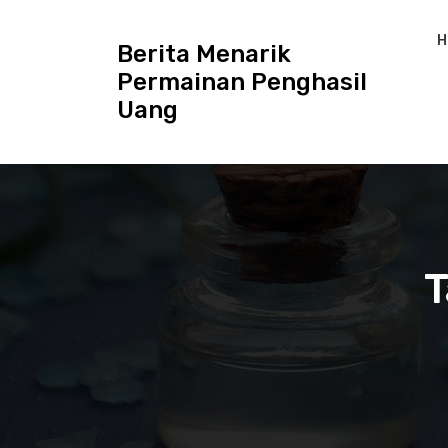
S
k
H
Berita Menarik
i
p
Permainan Penghasil
t
Uang
o
c
o
n
t
e
n
T
t