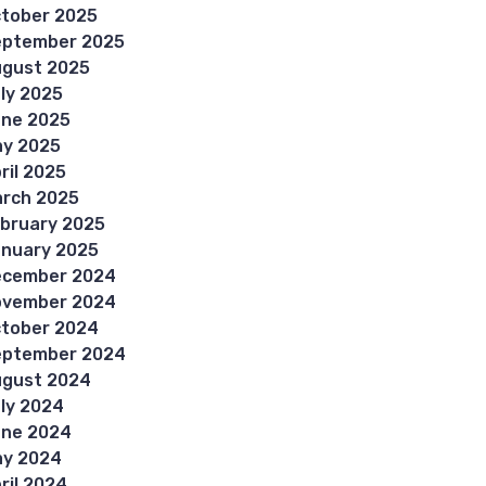
tober 2025
eptember 2025
gust 2025
ly 2025
ne 2025
y 2025
ril 2025
rch 2025
bruary 2025
nuary 2025
ecember 2024
ovember 2024
tober 2024
eptember 2024
gust 2024
ly 2024
ne 2024
y 2024
ril 2024