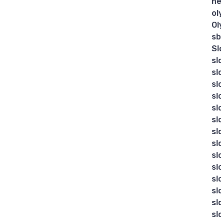
n
ol
Ol
sb
Sl
sl
sl
sl
sl
sl
sl
sl
sl
sl
sl
sl
sl
sl
sl