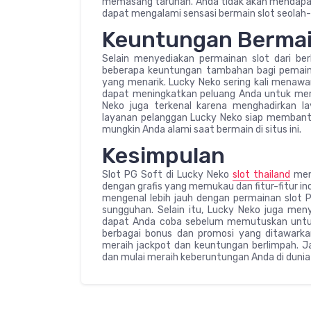
memasang taruhan. Anda tidak akan mendapatka
dapat mengalami sensasi bermain slot seolah
Keuntungan Bermai
Selain menyediakan permainan slot dari be
beberapa keuntungan tambahan bagi pemain
yang menarik. Lucky Neko sering kali menawa
dapat meningkatkan peluang Anda untuk merai
Neko juga terkenal karena menghadirkan la
layanan pelanggan Lucky Neko siap memban
mungkin Anda alami saat bermain di situs ini.
Kesimpulan
Slot PG Soft di Lucky Neko
slot thailand
mena
dengan grafis yang memukau dan fitur-fitur i
mengenal lebih jauh dengan permainan slo
sungguhan. Selain itu, Lucky Neko juga men
dapat Anda coba sebelum memutuskan untu
berbagai bonus dan promosi yang ditawarka
meraih jackpot dan keuntungan berlimpah. Ja
dan mulai meraih keberuntungan Anda di dunia s