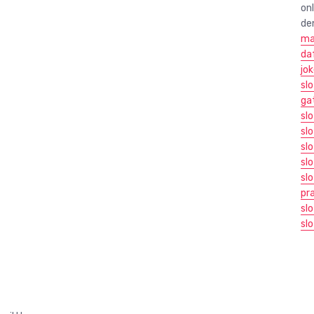
on
de
ma
da
jo
sl
ga
sl
slo
sl
sl
sl
pr
sl
sl