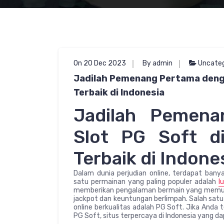
On 20 Dec 2023
By admin
Uncateg
Jadilah Pemenang Pertama dengan
Terbaik di Indonesia
Jadilah Pemen
Slot PG Soft d
Terbaik di Indone
Dalam dunia perjudian online, terdapat banya
satu permainan yang paling populer adalah
l
memberikan pengalaman bermain yang memua
jackpot dan keuntungan berlimpah. Salah satu
online berkualitas adalah PG Soft. Jika Anda
PG Soft, situs terpercaya di Indonesia yang d