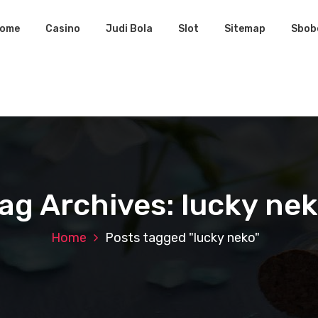
ome
Casino
Judi Bola
Slot
Sitemap
Sbob
ag Archives: lucky ne
Home
Posts tagged "lucky neko"