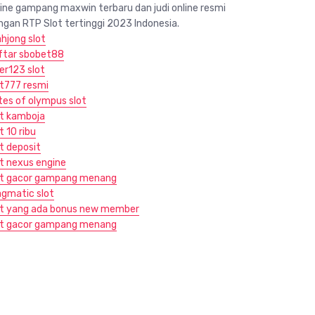
line gampang maxwin terbaru dan judi online resmi
ngan RTP Slot tertinggi 2023 Indonesia.
hjong slot
ftar sbobet88
ker123 slot
ot777 resmi
tes of olympus slot
ot kamboja
t 10 ribu
ot deposit
ot nexus engine
ot gacor gampang menang
agmatic slot
ot yang ada bonus new member
ot gacor gampang menang