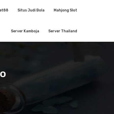
et88
Situs Judi Bola
Mahjong Slot
Server Kamboja
Server Thailand
ko