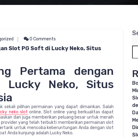
S
orized
0 Comments
 Slot PG Soft di Lucky Neko, Situs
ang Pertama dengan
R
i Lucky Neko, Situs
Bo
Mi
sia
Sl
de
k sekali pilihan permainan yang dapat dimainkan. Salah
ucky neko slot
online. Slot online yang berkualitas dapat
Da
skan dan juga memberikan peluang besar untuk meraih
Me
 provider yang telah terbukti memberikan permainan slot
Di
 tertarik untuk mencoba keberuntungan Anda dengan slot
apat Anda kunjungi adalah Lucky Neko.
Sl