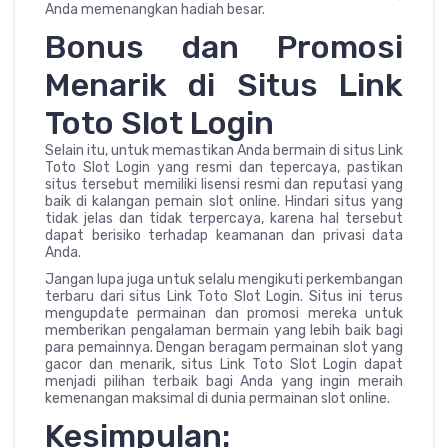
Anda memenangkan hadiah besar.
Bonus dan Promosi
Menarik di Situs Link
Toto Slot Login
Selain itu, untuk memastikan Anda bermain di situs Link
Toto Slot Login yang resmi dan tepercaya, pastikan
situs tersebut memiliki lisensi resmi dan reputasi yang
baik di kalangan pemain slot online. Hindari situs yang
tidak jelas dan tidak terpercaya, karena hal tersebut
dapat berisiko terhadap keamanan dan privasi data
Anda.
Jangan lupa juga untuk selalu mengikuti perkembangan
terbaru dari situs Link Toto Slot Login. Situs ini terus
mengupdate permainan dan promosi mereka untuk
memberikan pengalaman bermain yang lebih baik bagi
para pemainnya. Dengan beragam permainan slot yang
gacor dan menarik, situs Link Toto Slot Login dapat
menjadi pilihan terbaik bagi Anda yang ingin meraih
kemenangan maksimal di dunia permainan slot online.
Kesimpulan: