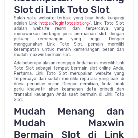
Slot di Link Toto Slot
Salah satu website terbaik yang bisa Anda kunjungi
adalah Link
https://logintotoslot.org/
. Link Toto Slot
adalah website resmi dan terpercaya yang
menawarkan berbagai jenis permainan slot dengan
peluang kemenangan yang tinggi. Dengan
menggunakan Link Toto Slot, pemain memiliki
kesempatan untuk meraih kemenangan besar dan
mudah maxwin bermain slot.
Ada beberapa alasan mengapa Anda harus memilih Link
Toto Slot sebagai tempat bermain slot online Anda.
Pertama, Link Toto Slot merupakan website yang
terpercaya dan sudah memiliki reputasi yang baik di
dunia perjudian online. Dengan demikian, Anda tidak
perlu khawatir akan keamanan data pribadi dan
transaksi keuangan Anda saat bermain di Link Toto
Slot.
Mudah Menang dan
Mudah Maxwin
Bermain Slot di Link