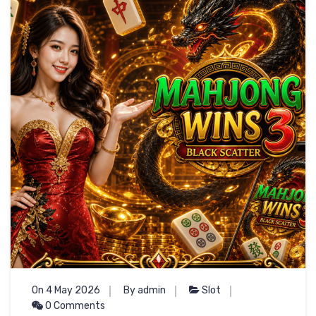
On 4 May 2026
By admin
Slot
0 Comments