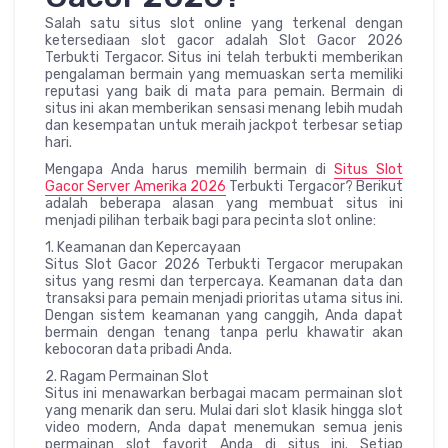
Salah satu situs slot online yang terkenal dengan
ketersediaan slot gacor adalah Slot Gacor 2026
Terbukti Tergacor. Situs ini telah terbukti memberikan
pengalaman bermain yang memuaskan serta memiliki
reputasi yang baik di mata para pemain. Bermain di
situs ini akan memberikan sensasi menang lebih mudah
dan kesempatan untuk meraih jackpot terbesar setiap
hari.
Mengapa Anda harus memilih bermain di
Situs Slot
Gacor Server Amerika 2026
Terbukti Tergacor? Berikut
adalah beberapa alasan yang membuat situs ini
menjadi pilihan terbaik bagi para pecinta slot online:
1. Keamanan dan Kepercayaan
Situs Slot Gacor 2026 Terbukti Tergacor merupakan
situs yang resmi dan terpercaya. Keamanan data dan
transaksi para pemain menjadi prioritas utama situs ini.
Dengan sistem keamanan yang canggih, Anda dapat
bermain dengan tenang tanpa perlu khawatir akan
kebocoran data pribadi Anda.
2. Ragam Permainan Slot
Situs ini menawarkan berbagai macam permainan slot
yang menarik dan seru. Mulai dari slot klasik hingga slot
video modern, Anda dapat menemukan semua jenis
permainan slot favorit Anda di situs ini. Setiap