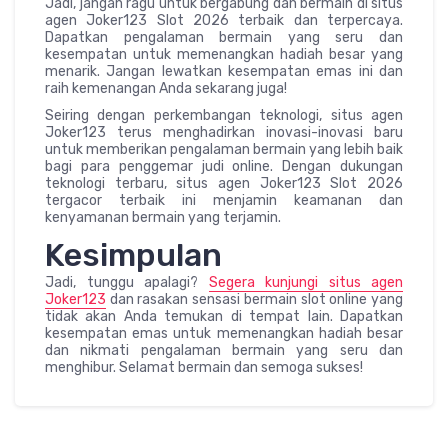
Jadi, jangan ragu untuk bergabung dan bermain di situs
agen Joker123 Slot 2026 terbaik dan terpercaya.
Dapatkan pengalaman bermain yang seru dan
kesempatan untuk memenangkan hadiah besar yang
menarik. Jangan lewatkan kesempatan emas ini dan
raih kemenangan Anda sekarang juga!
Seiring dengan perkembangan teknologi, situs agen
Joker123 terus menghadirkan inovasi-inovasi baru
untuk memberikan pengalaman bermain yang lebih baik
bagi para penggemar judi online. Dengan dukungan
teknologi terbaru, situs agen Joker123 Slot 2026
tergacor terbaik ini menjamin keamanan dan
kenyamanan bermain yang terjamin.
Kesimpulan
Jadi, tunggu apalagi?
Segera kunjungi situs agen
Joker123
dan rasakan sensasi bermain slot online yang
tidak akan Anda temukan di tempat lain. Dapatkan
kesempatan emas untuk memenangkan hadiah besar
dan nikmati pengalaman bermain yang seru dan
menghibur. Selamat bermain dan semoga sukses!