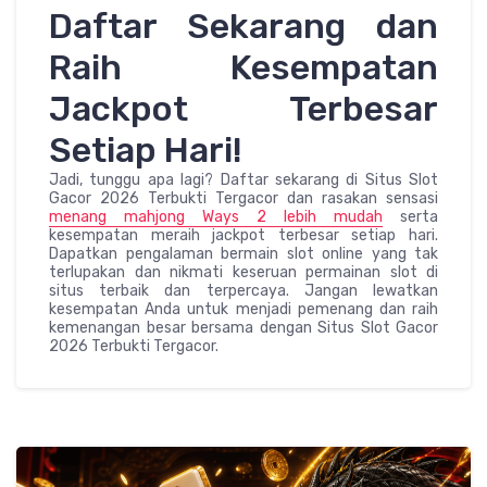
Daftar Sekarang dan
Raih Kesempatan
Jackpot Terbesar
Setiap Hari!
Jadi, tunggu apa lagi? Daftar sekarang di Situs Slot
Gacor 2026 Terbukti Tergacor dan rasakan sensasi
menang mahjong Ways 2 lebih mudah
serta
kesempatan meraih jackpot terbesar setiap hari.
Dapatkan pengalaman bermain slot online yang tak
terlupakan dan nikmati keseruan permainan slot di
situs terbaik dan terpercaya. Jangan lewatkan
kesempatan Anda untuk menjadi pemenang dan raih
kemenangan besar bersama dengan Situs Slot Gacor
2026 Terbukti Tergacor.