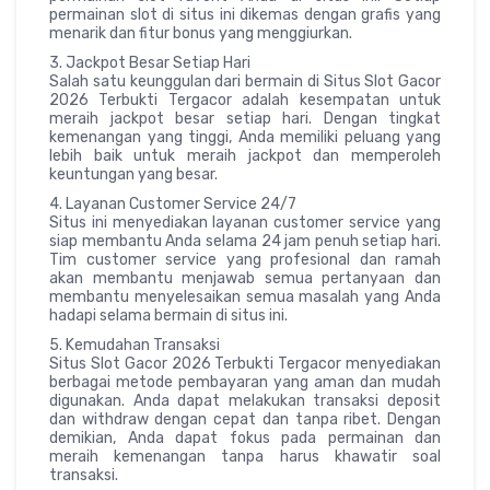
permainan slot di situs ini dikemas dengan grafis yang
menarik dan fitur bonus yang menggiurkan.
3. Jackpot Besar Setiap Hari
Salah satu keunggulan dari bermain di Situs Slot Gacor
2026 Terbukti Tergacor adalah kesempatan untuk
meraih jackpot besar setiap hari. Dengan tingkat
kemenangan yang tinggi, Anda memiliki peluang yang
lebih baik untuk meraih jackpot dan memperoleh
keuntungan yang besar.
4. Layanan Customer Service 24/7
Situs ini menyediakan layanan customer service yang
siap membantu Anda selama 24 jam penuh setiap hari.
Tim customer service yang profesional dan ramah
akan membantu menjawab semua pertanyaan dan
membantu menyelesaikan semua masalah yang Anda
hadapi selama bermain di situs ini.
5. Kemudahan Transaksi
Situs Slot Gacor 2026 Terbukti Tergacor menyediakan
berbagai metode pembayaran yang aman dan mudah
digunakan. Anda dapat melakukan transaksi deposit
dan withdraw dengan cepat dan tanpa ribet. Dengan
demikian, Anda dapat fokus pada permainan dan
meraih kemenangan tanpa harus khawatir soal
transaksi.