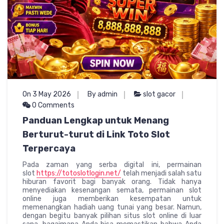
On 3 May 2026
By admin
slot gacor
0 Comments
Panduan Lengkap untuk Menang
Berturut-turut di Link Toto Slot
Terpercaya
Pada zaman yang serba digital ini, permainan
slot
https://totoslotlogin.net/
telah menjadi salah satu
hiburan favorit bagi banyak orang. Tidak hanya
menyediakan kesenangan semata, permainan slot
online juga memberikan kesempatan untuk
memenangkan hadiah uang tunai yang besar. Namun,
dengan begitu banyak pilihan situs slot online di luar