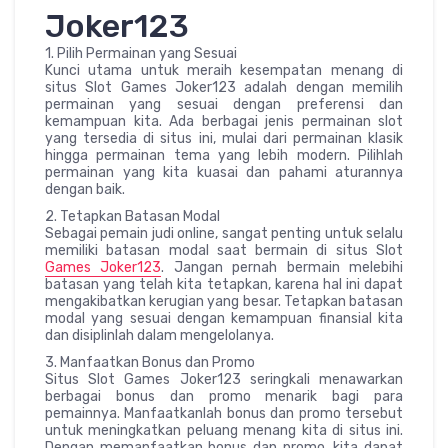
Joker123
1. Pilih Permainan yang Sesuai
Kunci utama untuk meraih kesempatan menang di
situs Slot Games Joker123 adalah dengan memilih
permainan yang sesuai dengan preferensi dan
kemampuan kita. Ada berbagai jenis permainan slot
yang tersedia di situs ini, mulai dari permainan klasik
hingga permainan tema yang lebih modern. Pilihlah
permainan yang kita kuasai dan pahami aturannya
dengan baik.
2. Tetapkan Batasan Modal
Sebagai pemain judi online, sangat penting untuk selalu
memiliki batasan modal saat bermain di situs Slot
Games Joker123
. Jangan pernah bermain melebihi
batasan yang telah kita tetapkan, karena hal ini dapat
mengakibatkan kerugian yang besar. Tetapkan batasan
modal yang sesuai dengan kemampuan finansial kita
dan disiplinlah dalam mengelolanya.
3. Manfaatkan Bonus dan Promo
Situs Slot Games Joker123 seringkali menawarkan
berbagai bonus dan promo menarik bagi para
pemainnya. Manfaatkanlah bonus dan promo tersebut
untuk meningkatkan peluang menang kita di situs ini.
Dengan memanfaatkan bonus dan promo, kita dapat