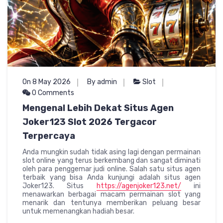
On 8 May 2026
By admin
Slot
0 Comments
Mengenal Lebih Dekat Situs Agen
Joker123 Slot 2026 Tergacor
Terpercaya
Anda mungkin sudah tidak asing lagi dengan permainan
slot online yang terus berkembang dan sangat diminati
oleh para penggemar judi online. Salah satu situs agen
terbaik yang bisa Anda kunjungi adalah situs agen
Joker123. Situs
https://agenjoker123.net/
ini
menawarkan berbagai macam permainan slot yang
menarik dan tentunya memberikan peluang besar
untuk memenangkan hadiah besar.