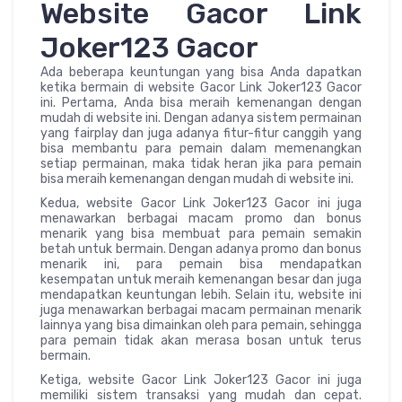
Website Gacor Link
Joker123 Gacor
Ada beberapa keuntungan yang bisa Anda dapatkan
ketika bermain di website Gacor Link Joker123 Gacor
ini. Pertama, Anda bisa meraih kemenangan dengan
mudah di website ini. Dengan adanya sistem permainan
yang fairplay dan juga adanya fitur-fitur canggih yang
bisa membantu para pemain dalam memenangkan
setiap permainan, maka tidak heran jika para pemain
bisa meraih kemenangan dengan mudah di website ini.
Kedua, website Gacor Link Joker123 Gacor ini juga
menawarkan berbagai macam promo dan bonus
menarik yang bisa membuat para pemain semakin
betah untuk bermain. Dengan adanya promo dan bonus
menarik ini, para pemain bisa mendapatkan
kesempatan untuk meraih kemenangan besar dan juga
mendapatkan keuntungan lebih. Selain itu, website ini
juga menawarkan berbagai macam permainan menarik
lainnya yang bisa dimainkan oleh para pemain, sehingga
para pemain tidak akan merasa bosan untuk terus
bermain.
Ketiga, website Gacor Link Joker123 Gacor ini juga
memiliki sistem transaksi yang mudah dan cepat.