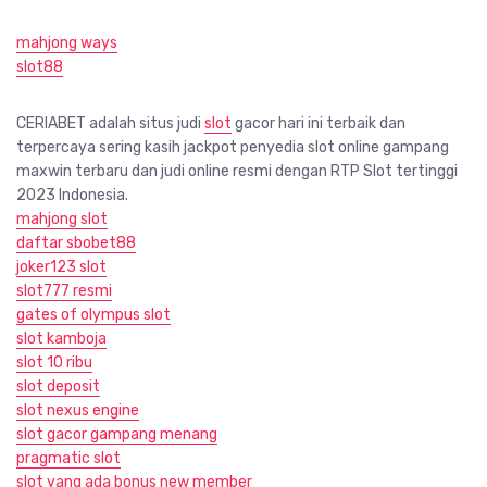
mahjong ways
slot88
CERIABET adalah situs judi
slot
gacor hari ini terbaik dan
terpercaya sering kasih jackpot penyedia slot online gampang
maxwin terbaru dan judi online resmi dengan RTP Slot tertinggi
2023 Indonesia.
mahjong slot
daftar sbobet88
joker123 slot
slot777 resmi
gates of olympus slot
slot kamboja
slot 10 ribu
slot deposit
slot nexus engine
slot gacor gampang menang
pragmatic slot
slot yang ada bonus new member