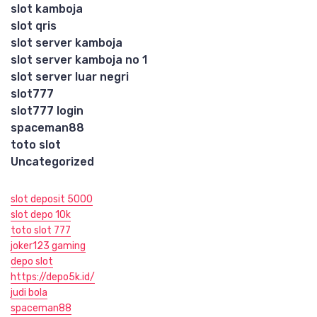
slot kamboja
slot qris
slot server kamboja
slot server kamboja no 1
slot server luar negri
slot777
slot777 login
spaceman88
toto slot
Uncategorized
slot deposit 5000
slot depo 10k
toto slot 777
joker123 gaming
depo slot
https://depo5k.id/
judi bola
spaceman88