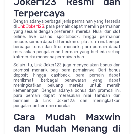
Joker123 Resmi dan
Terpercaya
Dengan adanya berbagai jenis permainan yang tersedia
di
Link Joker123
, para pemain dapat memilih permainan
yang sesuai dengan preferensi mereka. Mulai dari slot
online, live casino, sportsbook, hingga permainan
arcade, semua dapat ditemukan di platform ini. Dengan
berbagai tema dan fitur menarik, para pemain dapat
merasakan pengalaman bermain yang berbeda setiap
kali mereka mencoba permainan baru.
Selain itu, Link Joker123 juga menyediakan bonus dan
promosi menarik bagi para pemainnya. Dari bonus
deposit hingga cashback, para pemain dapat
menikmati berbagai penawaran yang dapat
meningkatkan peluang mereka untuk meraih
kemenangan. Dengan adanya bonus dan promosi ini,
para pemain dapat merasakan nilai tambah dari
bermain di Link Joker123 dan meningkatkan
pengalaman bermain mereka.
Cara Mudah Maxwin
dan Mudah Menang di