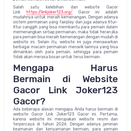
Salah satu kelebihan dari website Gacor
Link
https://linkjoker123.org/
Gacor ini adalah
mudahnya untuk meraih kemenangan. Dengan adanya
sistem permainan yang fairplay dan juga adanya fitur-
fitur canggih yang bisa membantu para pemain dalam
memenangkan setiap permainan, maka tidak heran jika
para pemain bisa meraih kemenangan dengan mudah di
website ini. Selain itu, website ini juga menawarkan
berbagai macam permainan menarik lainnya yang bisa
dimainkan oleh para pemain, sehingga para pemain
tidak akan merasa bosan untuk terus bermain.
Mengapa Harus
Bermain di Website
Gacor Link Joker123
Gacor?
Ada beberapa alasan mengapa Anda harus bermain di
website Gacor Link Joker123 Gacor ini. Pertama,
karena website ini merupakan website resmi dan
terpercaya di tahun 2026. Dengan adanya jaminan
keamanan dan kenyamanan bermain, para pemain