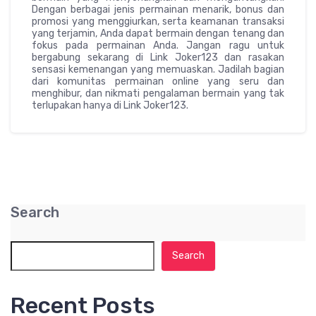
Dengan berbagai jenis permainan menarik, bonus dan
promosi yang menggiurkan, serta keamanan transaksi
yang terjamin, Anda dapat bermain dengan tenang dan
fokus pada permainan Anda. Jangan ragu untuk
bergabung sekarang di Link Joker123 dan rasakan
sensasi kemenangan yang memuaskan. Jadilah bagian
dari komunitas permainan online yang seru dan
menghibur, dan nikmati pengalaman bermain yang tak
terlupakan hanya di Link Joker123.
Search
Search
Recent Posts