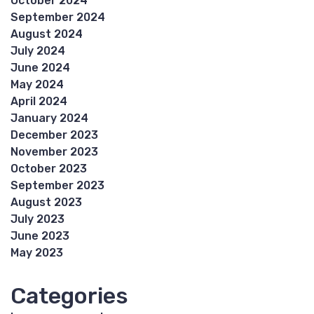
October 2024
September 2024
August 2024
July 2024
June 2024
May 2024
April 2024
January 2024
December 2023
November 2023
October 2023
September 2023
August 2023
July 2023
June 2023
May 2023
Categories