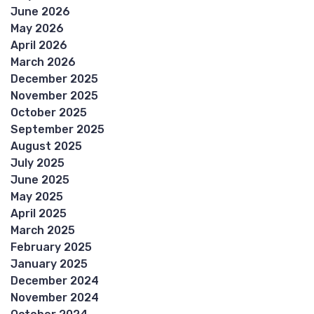
June 2026
May 2026
April 2026
March 2026
December 2025
November 2025
October 2025
September 2025
August 2025
July 2025
June 2025
May 2025
April 2025
March 2025
February 2025
January 2025
December 2024
November 2024