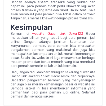
Dengan adanya sistem transaksi yang mudah dan
cepat ini, para pemain tidak perlu khawatir lagi akan
proses transaksi yang lama dan rumit. Hal ini tentu saja
akan membuat para pemain bisa fokus dalam bermain
tanpa harus merasa khawatir dengan proses transaksi.
Kesimpulan
Bermain di
website Gacor Link Joker123
Gacor
merupakan pilihan yang tepat bagi para pemain judi
online. Dengan adanya jaminan keamanan dan
kenyamanan bermain, para pemain bisa merasakan
pengalaman bermain yang maksimal dan juga bisa
mendapatkan kesempatan untuk meraih kemenangan
besar. Selain itu, website ini juga menawarkan berbagai
macam promo dan bonus menarik yang bisa membuat
para pemain semakin betah untuk bermain.
Jadi, jangan ragu dan bergabunglah sekarang di website
Gacor Link Joker123 Slot Gacor resmi dan terpercaya.
Dapatkan pengalaman bermain yang menyenangkan
dan juga bisa meraih kemenangan besar di website ini.
Semoga artikel ini bisa memberikan informasi yang
bermanfaat bagi para pemain judi online. Selamat
bermain dan semoga sukses!