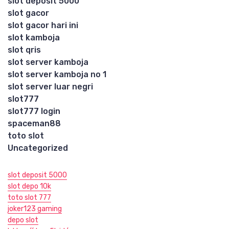
slot deposit 5000
slot gacor
slot gacor hari ini
slot kamboja
slot qris
slot server kamboja
slot server kamboja no 1
slot server luar negri
slot777
slot777 login
spaceman88
toto slot
Uncategorized
slot deposit 5000
slot depo 10k
toto slot 777
joker123 gaming
depo slot