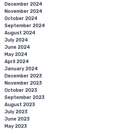
December 2024
November 2024
October 2024
September 2024
August 2024
July 2024
June 2024
May 2024
April 2024
January 2024
December 2023
November 2023
October 2023
September 2023
August 2023
July 2023
June 2023
May 2023