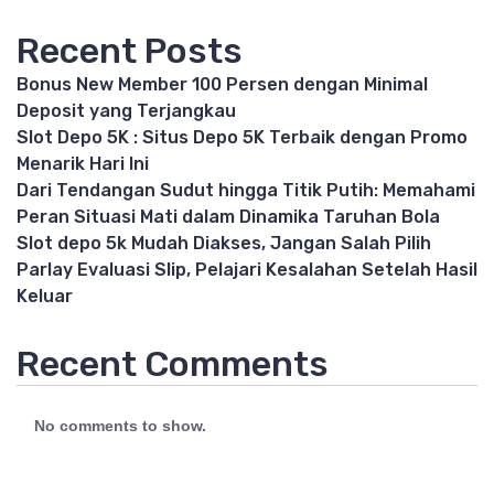
Recent Posts
Bonus New Member 100 Persen dengan Minimal
Deposit yang Terjangkau
Slot Depo 5K : Situs Depo 5K Terbaik dengan Promo
Menarik Hari Ini
Dari Tendangan Sudut hingga Titik Putih: Memahami
Peran Situasi Mati dalam Dinamika Taruhan Bola
Slot depo 5k Mudah Diakses, Jangan Salah Pilih
Parlay Evaluasi Slip, Pelajari Kesalahan Setelah Hasil
Keluar
Recent Comments
No comments to show.