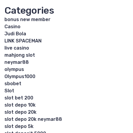
Categories
bonus new member
Casino
Judi Bola
LINK SPACEMAN
live casino
mahjong slot
neymar88
olympus
Olympus1000
sbobet
Slot
slot bet 200
slot depo 10k
slot depo 20k
slot depo 20k neymar88
slot depo 5k