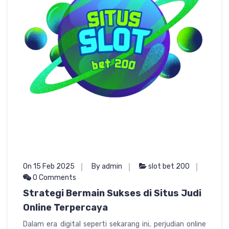
On 15 Feb 2025
By admin
slot bet 200
0 Comments
Strategi Bermain Sukses di Situs Judi
Online Terpercaya
Dalam era digital seperti sekarang ini, perjudian online