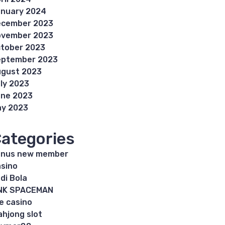
nuary 2024
ecember 2023
ovember 2023
tober 2023
eptember 2023
gust 2023
ly 2023
ne 2023
y 2023
ategories
onus new member
sino
di Bola
INK SPACEMAN
ve casino
hjong slot