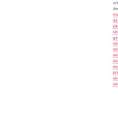
on
de
ma
da
jo
sl
ga
sl
slo
sl
sl
sl
pr
sl
sl