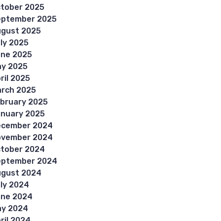
tober 2025
eptember 2025
gust 2025
ly 2025
ne 2025
y 2025
ril 2025
rch 2025
bruary 2025
nuary 2025
ecember 2024
ovember 2024
tober 2024
eptember 2024
gust 2024
ly 2024
ne 2024
y 2024
ril 2024