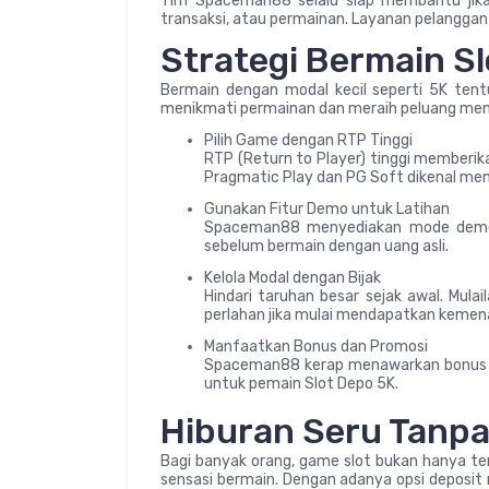
Tim Spaceman88 selalu siap membantu jika
transaksi, atau permainan. Layanan pelanggan
Strategi Bermain S
Bermain dengan modal kecil seperti 5K ten
menikmati permainan dan meraih peluang mena
Pilih Game dengan RTP Tinggi
RTP (Return to Player) tinggi memberik
Pragmatic Play dan PG Soft dikenal memil
Gunakan Fitur Demo untuk Latihan
Spaceman88 menyediakan mode demo 
sebelum bermain dengan uang asli.
Kelola Modal dengan Bijak
Hindari taruhan besar sejak awal. Mula
perlahan jika mulai mendapatkan kemen
Manfaatkan Bonus dan Promosi
Spaceman88 kerap menawarkan bonus me
untuk pemain Slot Depo 5K.
Hiburan Seru Tanp
Bagi banyak orang, game slot bukan hanya te
sensasi bermain. Dengan adanya opsi deposit 