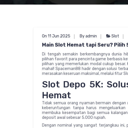
On 11 Jun 2025
By admin
Slot
Main Slot Hemat tapi Seru? Pili
Di tengah semakin berkembangnya dunia hibu
pilihan favorit para pencinta game berbasis 
pilihan yang memerlukan modal cukup besar. 
mahal! Spaceman88 hadir dengan solusi terba
merasakan keseruan maksimal, melalui fitur Sl
Slot Depo 5K: Sol
Hemat
Tidak semua orang nyaman bermain dengan 
keberuntungan tanpa harus mengeluarkan 
membuka kesempatan bagi semua kalangan 
deposit awal sebesar 5.000 rupiah.
Dengan nominal yang sangat terjangkau ini, 