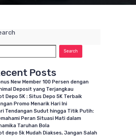
earch
Search
ecent Posts
nus New Member 100 Persen dengan
nimal Deposit yang Terjangkau
ot Depo 5K : Situs Depo 5K Terbaik
ngan Promo Menarik Hari Ini
ri Tendangan Sudut hingga Titik Putih:
mahami Peran Situasi Mati dalam
namika Taruhan Bola
ot depo 5k Mudah Diakses, Jangan Salah