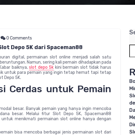
S
0 Comments
h Slot Depo 5K dari Spaceman88
ran digital, permainan slot online menjadi salah satu
keberuntungan. Namun, sering kali pemain dihadapkan pada
Kabar baiknya,
slot depo 5k
kini bermain slot tidak harus
R
ik untuk para pemain yang ingin tetap hemat tapi tetap
ot Depo 5K.
Bo
usi Cerdas untuk Pemain
Mi
Sl
de
modal besar. Banyak pemain yang hanya ingin mencoba
Da
dana besar. Melalui fitur Slot Depo 5K, Spaceman88
Me
untuk menikmati permainan slot online hanya dengan
Di
Sl
pemain bisa mencoba berbagai jenis permainan slot dari