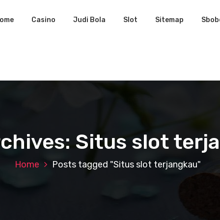
ome
Casino
Judi Bola
Slot
Sitemap
Sbob
chives: Situs slot ter
Home
Posts tagged "Situs slot terjangkau"