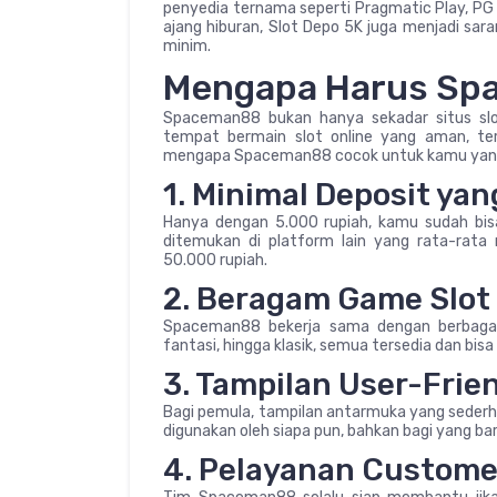
penyedia ternama seperti Pragmatic Play, PG
ajang hiburan, Slot Depo 5K juga menjadi sar
minim.
Mengapa Harus Sp
Spaceman88 bukan hanya sekadar situs slot 
tempat bermain slot online yang aman, te
mengapa Spaceman88 cocok untuk kamu yang 
1. Minimal Deposit ya
Hanya dengan 5.000 rupiah, kamu sudah bisa 
ditemukan di platform lain yang rata-rata
50.000 rupiah.
2. Beragam Game Slot
Spaceman88 bekerja sama dengan berbagai 
fantasi, hingga klasik, semua tersedia dan bis
3. Tampilan User-Frie
Bagi pemula, tampilan antarmuka yang seder
digunakan oleh siapa pun, bahkan bagi yang bar
4. Pelayanan Custome