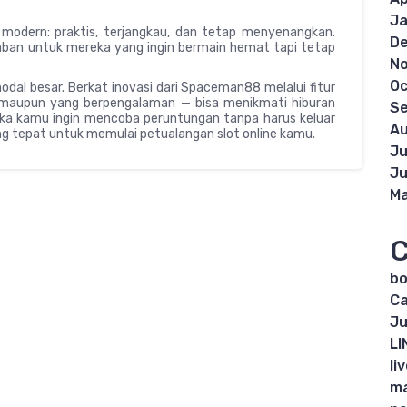
Ja
dern: praktis, terjangkau, dan tetap menyenangkan.
D
waban untuk mereka yang ingin bermain hemat tapi tetap
N
Oc
 modal besar. Berkat inovasi dari Spaceman88 melalui fitur
 maupun yang berpengalaman — bisa menikmati hiburan
S
jika kamu ingin mencoba peruntungan tanpa harus keluar
Au
 tepat untuk memulai petualangan slot online kamu.
Ju
Ju
Ma
C
b
Ca
Ju
L
li
ma