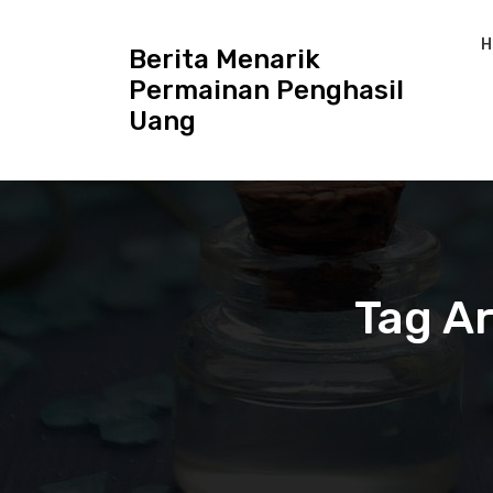
S
k
H
Berita Menarik
i
p
Permainan Penghasil
t
Uang
o
c
o
n
t
e
n
Tag Ar
t