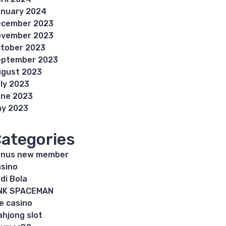
nuary 2024
ecember 2023
ovember 2023
tober 2023
eptember 2023
gust 2023
ly 2023
ne 2023
y 2023
ategories
onus new member
sino
di Bola
INK SPACEMAN
ve casino
hjong slot