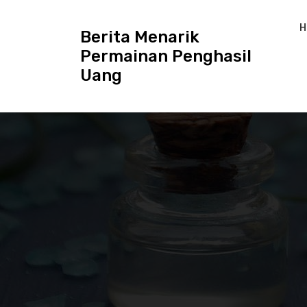
S
k
H
Berita Menarik
i
p
Permainan Penghasil
t
Uang
o
c
o
n
t
e
n
t