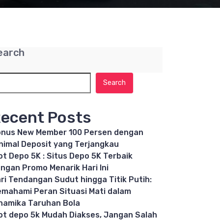
earch
Search
ecent Posts
nus New Member 100 Persen dengan
nimal Deposit yang Terjangkau
ot Depo 5K : Situs Depo 5K Terbaik
ngan Promo Menarik Hari Ini
ri Tendangan Sudut hingga Titik Putih:
mahami Peran Situasi Mati dalam
namika Taruhan Bola
ot depo 5k Mudah Diakses, Jangan Salah