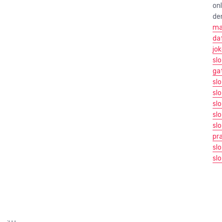
on
de
ma
da
jo
sl
ga
sl
slo
sl
sl
sl
pr
sl
sl