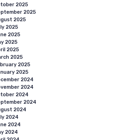
tober 2025
eptember 2025
gust 2025
ly 2025
ne 2025
y 2025
ril 2025
rch 2025
bruary 2025
nuary 2025
ecember 2024
ovember 2024
tober 2024
eptember 2024
gust 2024
ly 2024
ne 2024
y 2024
ril 2024