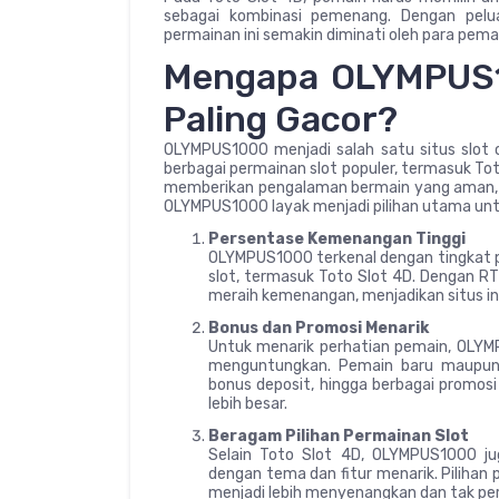
sebagai kombinasi pemenang. Dengan pelu
permainan ini semakin diminati oleh para pemain
Mengapa OLYMPUS10
Paling Gacor?
OLYMPUS1000 menjadi salah satu situs slot 
berbagai permainan slot populer, termasuk Toto
memberikan pengalaman bermain yang aman,
OLYMPUS1000 layak menjadi pilihan utama untu
Persentase Kemenangan Tinggi
OLYMPUS1000 terkenal dengan tingkat p
slot, termasuk Toto Slot 4D. Dengan RT
meraih kemenangan, menjadikan situs i
Bonus dan Promosi Menarik
Untuk menarik perhatian pemain, OLY
menguntungkan. Pemain baru maupun 
bonus deposit, hingga berbagai promos
lebih besar.
Beragam Pilihan Permainan Slot
Selain Toto Slot 4D, OLYMPUS1000 jug
dengan tema dan fitur menarik. Pilih
menjadi lebih menyenangkan dan tak p