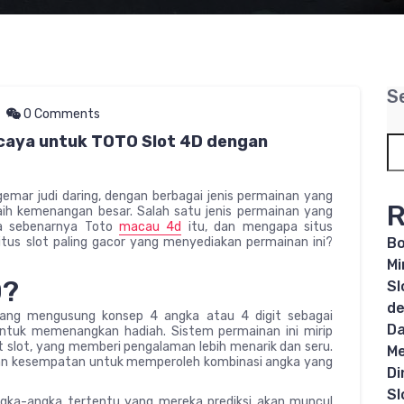
S
0 Comments
caya untuk TOTO Slot 4D dengan
gemar judi daring, dengan berbagai jenis permainan yang
R
h kemenangan besar. Salah satu jenis permainan yang
pa sebenarnya Toto
macau 4d
itu, dan mengapa situs
tus slot paling gacor yang menyediakan permainan ini?
Bo
Mi
D?
Sl
de
 yang mengusung konsep 4 angka atau 4 digit sebagai
Da
untuk memenangkan hadiah. Sistem permainan ini mirip
slot, yang memberi pengalaman lebih menarik dan seru.
Me
kan kesempatan untuk memperoleh kombinasi angka yang
Di
Sl
ngka-angka tertentu yang mereka prediksi akan muncul