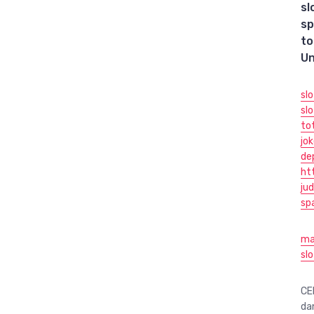
sl
s
to
Un
sl
sl
to
jo
de
ht
jud
sp
ma
sl
CE
da