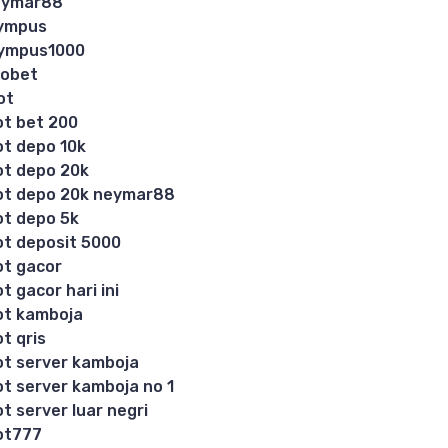
eymar88
ympus
ympus1000
obet
ot
ot bet 200
ot depo 10k
ot depo 20k
ot depo 20k neymar88
ot depo 5k
ot deposit 5000
ot gacor
ot gacor hari ini
ot kamboja
ot qris
ot server kamboja
ot server kamboja no 1
ot server luar negri
ot777