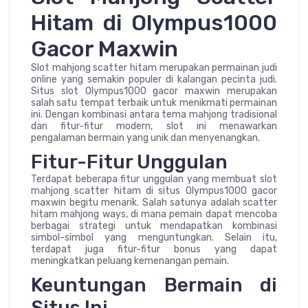
Hitam di Olympus1000
Gacor Maxwin
Slot mahjong scatter hitam merupakan permainan judi
online yang semakin populer di kalangan pecinta judi.
Situs slot Olympus1000 gacor maxwin merupakan
salah satu tempat terbaik untuk menikmati permainan
ini. Dengan kombinasi antara tema mahjong tradisional
dan fitur-fitur modern, slot ini menawarkan
pengalaman bermain yang unik dan menyenangkan.
Fitur-Fitur Unggulan
Terdapat beberapa fitur unggulan yang membuat slot
mahjong scatter hitam di situs Olympus1000 gacor
maxwin begitu menarik. Salah satunya adalah scatter
hitam mahjong ways, di mana pemain dapat mencoba
berbagai strategi untuk mendapatkan kombinasi
simbol-simbol yang menguntungkan. Selain itu,
terdapat juga fitur-fitur bonus yang dapat
meningkatkan peluang kemenangan pemain.
Keuntungan Bermain di
Situs Ini