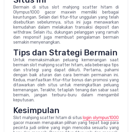
Bermain di situs slot mahjong scatter hitam di
Olympus1000 gacor maxwin memiliki berbagai
keuntungan. Selain dari fitur-fitur unggulan yang telah
disebutkan sebelumnya, situs ini juga menawarkan
kemudahan dalam melakukan transaksi deposit dan
withdraw. Selain itu, dukungan pelanggan yang ramah
dan responsif juga membuat pengalaman bermain
semakin menyenangkan.
Tips dan Strategi Bermain
Untuk memaksimalkan peluang kemenangan saat
bermain slot mahjong scatter hitam, ada beberapa tips
dan strategi yang dapat diikuti. Pertama, pahami
dengan baik aturan dan cara bermain permainan ini.
Kedua, manfaatkan fitur-fitur bonus dan promosi yang
ditawarkan oleh situs untuk meningkatkan peluang
kemenangan. Terakhir, tetaplah tenang dan sabar saat
bermain, jangan terburu-buru dalam mengambil
keputusan.
Kesimpulan
Slot mahjong scatter hitam di situs
login olympus1000
gacor maxwin merupakan pilihan yang tepat bagi para
pecinta judi online yang ingin mencoba sesuatu yang