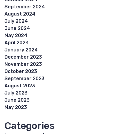
September 2024
August 2024
July 2024
June 2024
May 2024
April 2024
January 2024
December 2023
November 2023
October 2023
September 2023
August 2023
July 2023
June 2023
May 2023
Categories