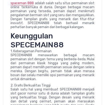
spaceman 888
adalah salah satu situs permainan slot
online terkemuka di dunia. Dengan berbagai macam
permainan yang tersedia, pemain dapat menikmati
pengalaman bermain slot yang seru dan mengasyikkan.
Dengan tampilan grafis yang menarik dan fitur-fitur
inovatif, SPECEMAIN88 telah berhasil menarik
perhatian banyak pemain dari berbagai kalangan.
Keunggulan
SPECEMAIN88
1. Keberagaman Permainan
SPECEMAIN88 menawarkan berbagai macam
permainan slot dengan tema yang berbeda-beda. Mulai
dari permainan klasik hingga yang paling modern,
pemain dapat memilih permainan sesuai dengan selera
mereka. Dengan begitu, pemain tidak akan merasa
bosan dan selalu memiliki opsi permainan yang menarik
untuk dimainkan.
2. Grafis Berkualitas Tinggi
Salah satu hal yang membuat SPECEMAIN88 menjadi
slot gacor nomor satu di dunia adalah tampilan grafis
yang berkualitas tinggi. Dengan desain yang menarik
dan detail yang cermat, pemain akan merasakan