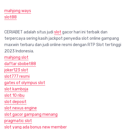
mahjong ways
slot88
CERIABET adalah situs judi
slot
gacor hari ini terbaik dan
terpercaya sering kasih jackpot penyedia slot online gampang
maxwin terbaru dan judi online resmi dengan RTP Slot tertinggi
2023 Indonesia.
mahjong slot
daftar sbobet88
joker123 slot
slot777 resmi
gates of olympus slot
slot kamboja
slot 10 ribu
slot deposit
slot nexus engine
slot gacor gampang menang
pragmatic slot
slot yang ada bonus new member