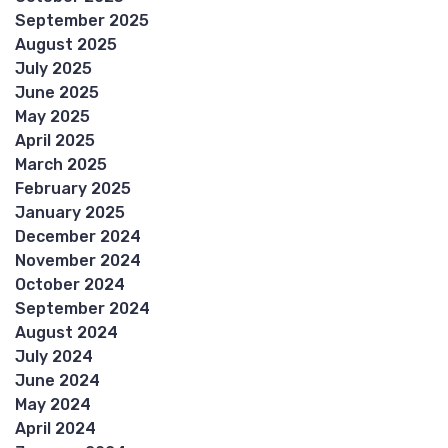
September 2025
August 2025
July 2025
June 2025
May 2025
April 2025
March 2025
February 2025
January 2025
December 2024
November 2024
October 2024
September 2024
August 2024
July 2024
June 2024
May 2024
April 2024