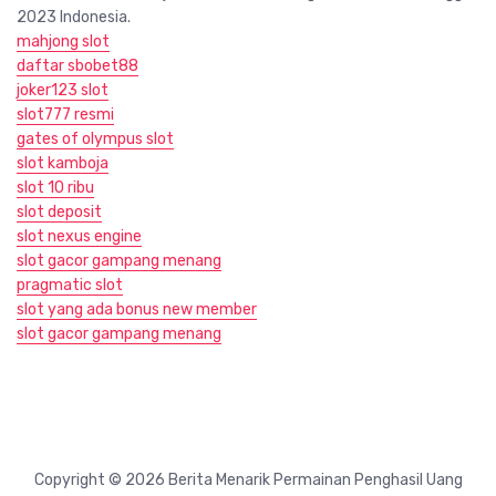
2023 Indonesia.
mahjong slot
daftar sbobet88
joker123 slot
slot777 resmi
gates of olympus slot
slot kamboja
slot 10 ribu
slot deposit
slot nexus engine
slot gacor gampang menang
pragmatic slot
slot yang ada bonus new member
slot gacor gampang menang
Copyright © 2026 Berita Menarik Permainan Penghasil Uang