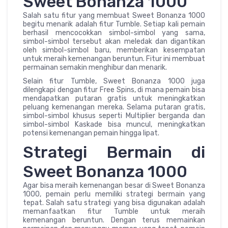
Sweet Bonanza 1000
Salah satu fitur yang membuat Sweet Bonanza 1000
begitu menarik adalah fitur Tumble. Setiap kali pemain
berhasil mencocokkan simbol-simbol yang sama,
simbol-simbol tersebut akan meledak dan digantikan
oleh simbol-simbol baru, memberikan kesempatan
untuk meraih kemenangan beruntun. Fitur ini membuat
permainan semakin menghibur dan menarik.
Selain fitur Tumble, Sweet Bonanza 1000 juga
dilengkapi dengan fitur Free Spins, di mana pemain bisa
mendapatkan putaran gratis untuk meningkatkan
peluang kemenangan mereka. Selama putaran gratis,
simbol-simbol khusus seperti Multiplier berganda dan
simbol-simbol Kaskade bisa muncul, meningkatkan
potensi kemenangan pemain hingga lipat.
Strategi Bermain di
Sweet Bonanza 1000
Agar bisa meraih kemenangan besar di Sweet Bonanza
1000, pemain perlu memiliki strategi bermain yang
tepat. Salah satu strategi yang bisa digunakan adalah
memanfaatkan fitur Tumble untuk meraih
kemenangan beruntun. Dengan terus memainkan