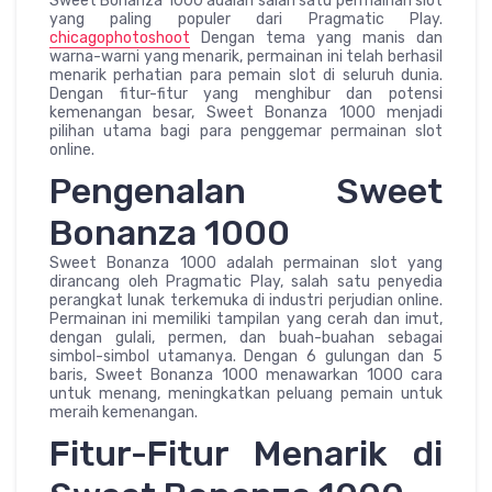
Sweet Bonanza 1000 adalah salah satu permainan slot
yang paling populer dari Pragmatic Play.
chicagophotoshoot
Dengan tema yang manis dan
warna-warni yang menarik, permainan ini telah berhasil
menarik perhatian para pemain slot di seluruh dunia.
Dengan fitur-fitur yang menghibur dan potensi
kemenangan besar, Sweet Bonanza 1000 menjadi
pilihan utama bagi para penggemar permainan slot
online.
Pengenalan Sweet
Bonanza 1000
Sweet Bonanza 1000 adalah permainan slot yang
dirancang oleh Pragmatic Play, salah satu penyedia
perangkat lunak terkemuka di industri perjudian online.
Permainan ini memiliki tampilan yang cerah dan imut,
dengan gulali, permen, dan buah-buahan sebagai
simbol-simbol utamanya. Dengan 6 gulungan dan 5
baris, Sweet Bonanza 1000 menawarkan 1000 cara
untuk menang, meningkatkan peluang pemain untuk
meraih kemenangan.
Fitur-Fitur Menarik di