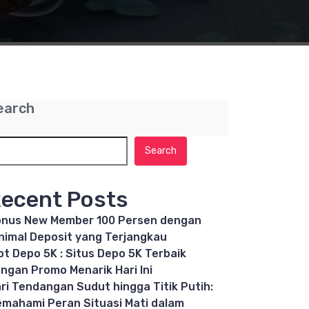
earch
Search
ecent Posts
nus New Member 100 Persen dengan
nimal Deposit yang Terjangkau
ot Depo 5K : Situs Depo 5K Terbaik
ngan Promo Menarik Hari Ini
ri Tendangan Sudut hingga Titik Putih:
mahami Peran Situasi Mati dalam