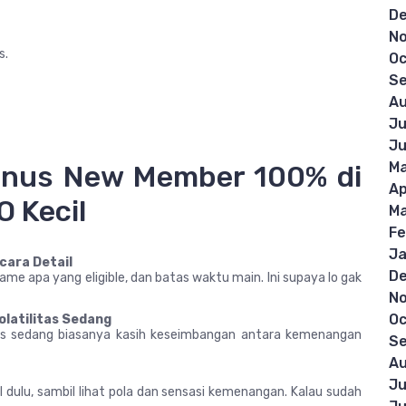
D
N
s.
Oc
S
Au
Ju
Ju
Ma
onus New Member 100% di
Ap
O Kecil
Ma
Fe
Ja
cara Detail
D
ame apa yang eligible, dan batas waktu main. Ini supaya lo gak
N
Oc
olatilitas Sedang
tas sedang biasanya kasih keseimbangan antara kemenangan
S
Au
Ju
il dulu, sambil lihat pola dan sensasi kemenangan. Kalau sudah