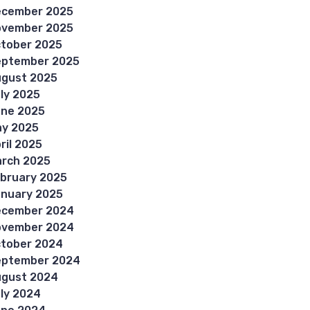
ecember 2025
ovember 2025
tober 2025
eptember 2025
gust 2025
ly 2025
ne 2025
y 2025
ril 2025
rch 2025
bruary 2025
nuary 2025
ecember 2024
ovember 2024
tober 2024
eptember 2024
gust 2024
ly 2024