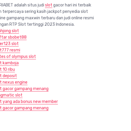
RIABET adalah situs judi
slot
gacor hari ini terbaik
n terpercaya sering kasih jackpot penyedia slot
line gampang maxwin terbaru dan judi online resmi
ngan RTP Slot tertinggi 2023 Indonesia.
hjong slot
ftar sbobet88
ker123 slot
ot777 resmi
tes of olympus slot
ot kamboja
t 10 ribu
ot deposit
ot nexus engine
ot gacor gampang menang
agmatic slot
ot yang ada bonus new member
ot gacor gampang menang