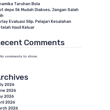
namika Taruhan Bola
ot depo 5k Mudah Diakses, Jangan Salah
lih
rlay Evaluasi Slip, Pelajari Kesalahan
telah Hasil Keluar
ecent Comments
No comments to show.
rchives
ly 2026
ne 2026
y 2026
ril 2026
rch 2026