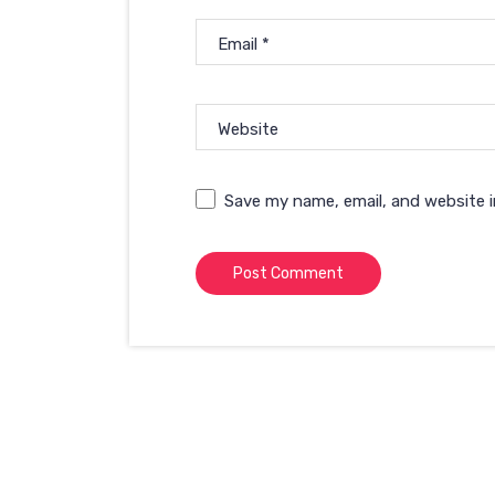
Email
*
Website
Save my name, email, and website i