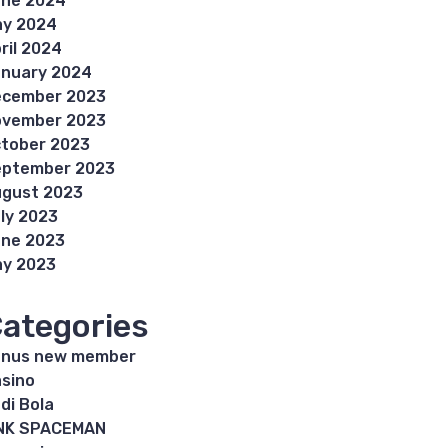
ne 2024
y 2024
ril 2024
nuary 2024
ecember 2023
ovember 2023
tober 2023
eptember 2023
gust 2023
ly 2023
ne 2023
y 2023
ategories
onus new member
sino
di Bola
INK SPACEMAN