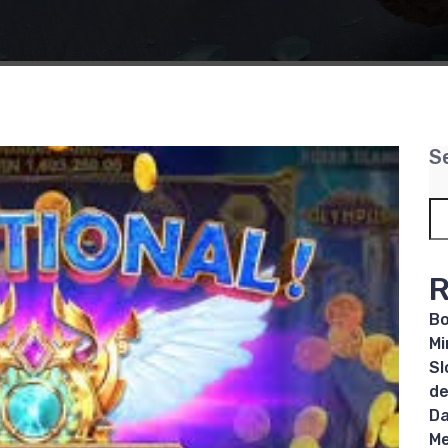
S
R
Bo
Mi
Sl
de
Da
Me