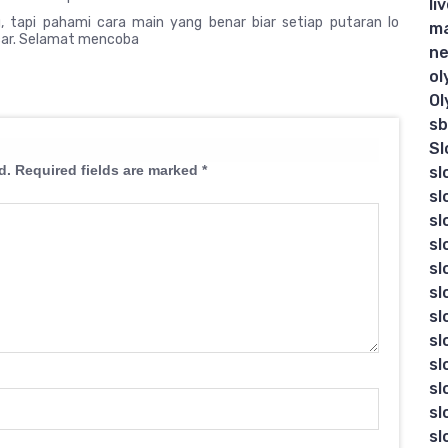
li
, tapi pahami cara main yang benar biar setiap putaran lo
ma
car. Selamat mencoba
n
ol
Ol
sb
Sl
d.
Required fields are marked
*
sl
sl
sl
sl
sl
sl
sl
sl
sl
sl
sl
sl