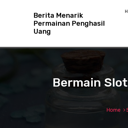
S
k
H
Berita Menarik
i
p
Permainan Penghasil
t
Uang
o
c
o
n
t
e
n
Bermain Slot
t
Home