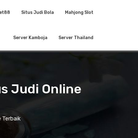
et88
Situs Judi Bola
Mahjong Slot
Server Kamboja
Server Thailand
s Judi Online
e Terbaik