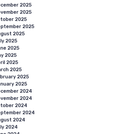
ecember 2025
ovember 2025
tober 2025
eptember 2025
gust 2025
ly 2025
ne 2025
y 2025
ril 2025
rch 2025
bruary 2025
nuary 2025
ecember 2024
ovember 2024
tober 2024
eptember 2024
gust 2024
ly 2024