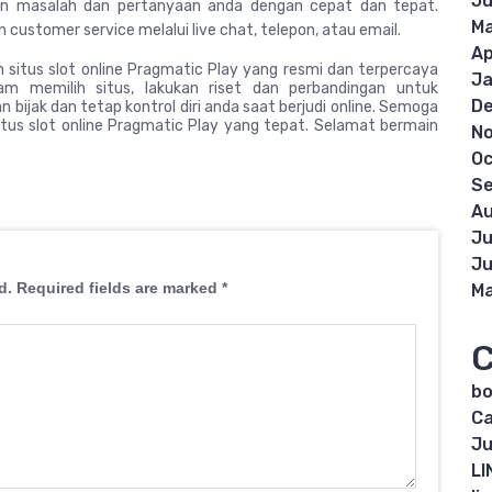
Ju
n masalah dan pertanyaan anda dengan cepat dan tepat.
Ma
customer service melalui live chat, telepon, atau email.
Ap
h situs slot online Pragmatic Play yang resmi dan terpercaya
Ja
am memilih situs, lakukan riset dan perbandingan untuk
D
bijak dan tetap kontrol diri anda saat berjudi online. Semoga
tus slot online Pragmatic Play yang tepat. Selamat bermain
N
Oc
S
Au
Ju
Ju
d.
Required fields are marked
*
Ma
C
b
Ca
Ju
L