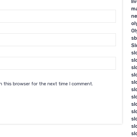
li
ma
n
ol
Ol
sb
Sl
sl
sl
sl
sl
sl
n this browser for the next time I comment.
sl
sl
sl
sl
sl
sl
sl