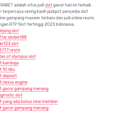
RIABET adalah situs judi
slot
gacor hari ini terbaik
n terpercaya sering kasih jackpot penyedia slot
line gampang maxwin terbaru dan judi online resmi
ngan RTP Slot tertinggi 2023 Indonesia.
hjong slot
ftar sbobet88
ker123 slot
ot777 resmi
tes of olympus slot
ot kamboja
t 10 ribu
ot deposit
ot nexus engine
ot gacor gampang menang
agmatic slot
ot yang ada bonus new member
ot gacor gampang menang