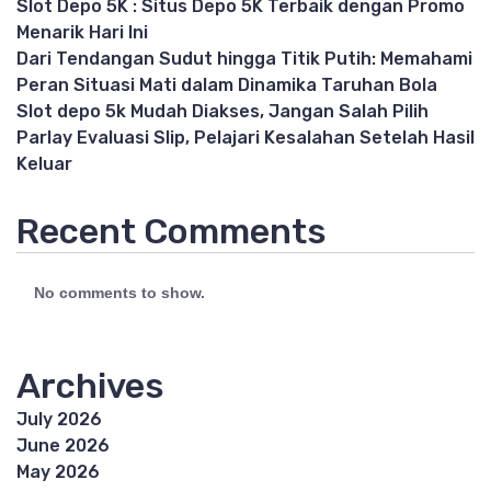
Slot Depo 5K : Situs Depo 5K Terbaik dengan Promo
Menarik Hari Ini
Dari Tendangan Sudut hingga Titik Putih: Memahami
Peran Situasi Mati dalam Dinamika Taruhan Bola
Slot depo 5k Mudah Diakses, Jangan Salah Pilih
Parlay Evaluasi Slip, Pelajari Kesalahan Setelah Hasil
Keluar
Recent Comments
No comments to show.
Archives
July 2026
June 2026
May 2026