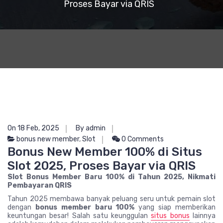
Proses Bayar via QRIS
On 18 Feb, 2025
By admin
bonus new member
,
Slot
0 Comments
Bonus New Member 100% di Situs
Slot 2025, Proses Bayar via QRIS
Slot Bonus Member Baru 100% di Tahun 2025, Nikmati
Pembayaran QRIS
Tahun 2025 membawa banyak peluang seru untuk pemain slot
dengan
bonus member baru 100%
yang siap memberikan
keuntungan besar! Salah satu keunggulan
situs bonus
lainnya