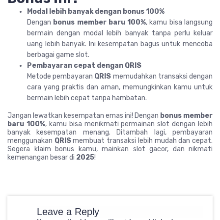
Modal lebih banyak dengan bonus 100%
Dengan
bonus member baru 100%
, kamu bisa langsung
bermain dengan modal lebih banyak tanpa perlu keluar
uang lebih banyak. Ini kesempatan bagus untuk mencoba
berbagai game slot.
Pembayaran cepat dengan QRIS
Metode pembayaran
QRIS
memudahkan transaksi dengan
cara yang praktis dan aman, memungkinkan kamu untuk
bermain lebih cepat tanpa hambatan.
Jangan lewatkan kesempatan emas ini! Dengan
bonus member
baru 100%
, kamu bisa menikmati permainan slot dengan lebih
banyak kesempatan menang. Ditambah lagi, pembayaran
menggunakan
QRIS
membuat transaksi lebih mudah dan cepat.
Segera klaim bonus kamu, mainkan slot gacor, dan nikmati
kemenangan besar di
2025
!
Leave a Reply