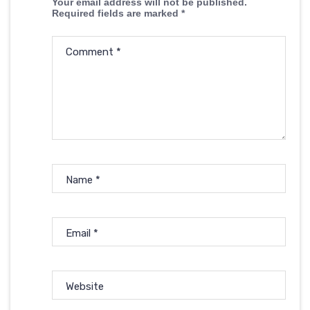
Your email address will not be published.
Required fields are marked
*
Comment
*
Name
*
Email
*
Website