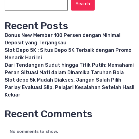
Search
Recent Posts
Bonus New Member 100 Persen dengan Minimal
Deposit yang Terjangkau
Slot Depo 5K : Situs Depo 5K Terbaik dengan Promo
Menarik Hari Ini
Dari Tendangan Sudut hingga Titik Putih: Memahami
Peran Situasi Mati dalam Dinamika Taruhan Bola
Slot depo 5k Mudah Diakses, Jangan Salah Pilih
Parlay Evaluasi Slip, Pelajari Kesalahan Setelah Hasil
Keluar
Recent Comments
No comments to show.