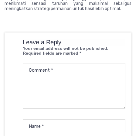
menikmati sensasi taruhan yang maksimal sekaligus
meningkatkan strategi permainan untuk hasil lebih optimal.
Leave a Reply
Your email address will not be published.
Required fields are marked
*
Comment
*
Name
*