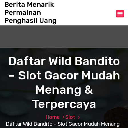
S
Berita Menarik
k
Permainan
i
Penghasil Uang
p
t
o
c
o
n
Daftar Wild Bandito
t
e
– Slot Gacor Mudah
n
t
Menang &
Terpercaya
Home
Slot
Daftar Wild Bandito – Slot Gacor Mudah Menang