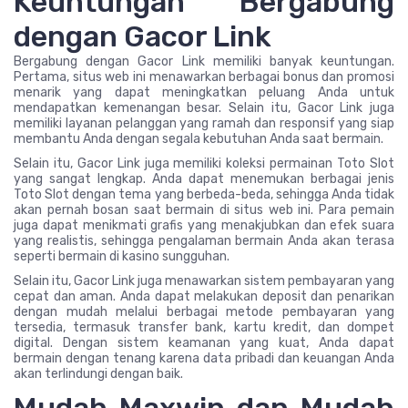
Keuntungan Bergabung
dengan Gacor Link
Bergabung dengan Gacor Link memiliki banyak keuntungan.
Pertama, situs web ini menawarkan berbagai bonus dan promosi
menarik yang dapat meningkatkan peluang Anda untuk
mendapatkan kemenangan besar. Selain itu, Gacor Link juga
memiliki layanan pelanggan yang ramah dan responsif yang siap
membantu Anda dengan segala kebutuhan Anda saat bermain.
Selain itu, Gacor Link juga memiliki koleksi permainan Toto Slot
yang sangat lengkap. Anda dapat menemukan berbagai jenis
Toto Slot dengan tema yang berbeda-beda, sehingga Anda tidak
akan pernah bosan saat bermain di situs web ini. Para pemain
juga dapat menikmati grafis yang menakjubkan dan efek suara
yang realistis, sehingga pengalaman bermain Anda akan terasa
seperti bermain di kasino sungguhan.
Selain itu, Gacor Link juga menawarkan sistem pembayaran yang
cepat dan aman. Anda dapat melakukan deposit dan penarikan
dengan mudah melalui berbagai metode pembayaran yang
tersedia, termasuk transfer bank, kartu kredit, dan dompet
digital. Dengan sistem keamanan yang kuat, Anda dapat
bermain dengan tenang karena data pribadi dan keuangan Anda
akan terlindungi dengan baik.