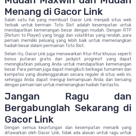
Mudah Maxwin dan Mudah
Menang di Gacor Link
Salah satu hal yang membuat Gacor Link menjadi situs web
terbaik untuk bermain Toto Slot adalah kesempatan untuk
mendapatkan kemenangan besar dengan mudah. Dengan RTP
(Return to Player) yang tinggi dan volatilitas yang rendah, para
pemain memiliki peluang yang lebih baik untuk memenangkan
hadiah besar dalam permainan Toto Slot.
Selain itu, Gacor Link juga menawarkan fitur-fitur khusus seperti
bonus putaran gratis dan jackpot progresif yang dapat
meningkatkan peluang Anda untuk mendapatkan kemenangan
besar. Para pemain juga dapat mengikuti berbagai turnamen dan
kompetisi yang diselenggarakan secara reguler di situs web ini,
sehingga Anda dapat menguji kemampuan Anda dan bersaing
dengan pemain lain untuk memenangkan hadiah fantastis.
Jangan Ragu dan
Bergabunglah Sekarang di
Gacor Link
Dengan semua keuntungan dan kesempatan menarik yang
ditawarkan oleh Gacor Link, tidak ada alasan untuk ragu untuk