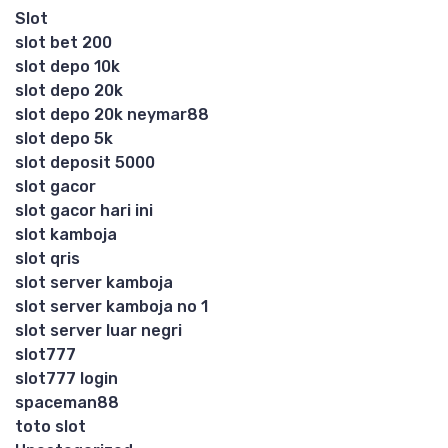
Slot
slot bet 200
slot depo 10k
slot depo 20k
slot depo 20k neymar88
slot depo 5k
slot deposit 5000
slot gacor
slot gacor hari ini
slot kamboja
slot qris
slot server kamboja
slot server kamboja no 1
slot server luar negri
slot777
slot777 login
spaceman88
toto slot