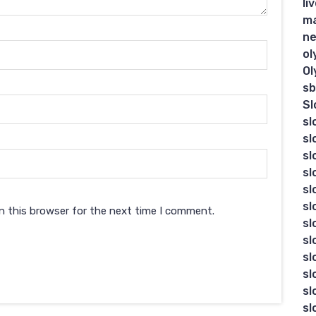
li
ma
n
ol
Ol
sb
Sl
sl
sl
sl
sl
sl
sl
n this browser for the next time I comment.
sl
sl
sl
sl
sl
sl