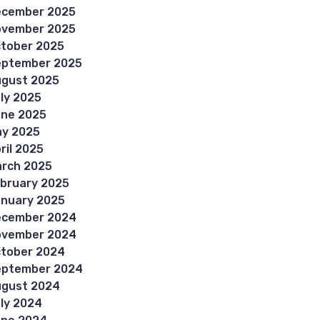
ecember 2025
ovember 2025
tober 2025
eptember 2025
gust 2025
ly 2025
ne 2025
y 2025
ril 2025
rch 2025
bruary 2025
nuary 2025
ecember 2024
ovember 2024
tober 2024
eptember 2024
gust 2024
ly 2024