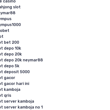
ve casino
hjong slot
eymar88
ympus
ympus1000
obet
ot
ot bet 200
ot depo 10k
ot depo 20k
ot depo 20k neymar88
ot depo 5k
ot deposit 5000
ot gacor
ot gacor hari ini
ot kamboja
ot qris
ot server kamboja
ot server kamboja no 1