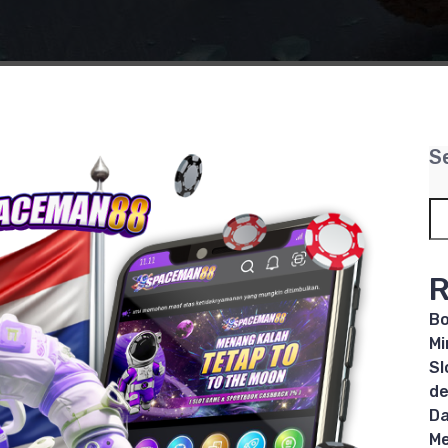
S
R
Bo
Mi
Sl
de
Da
Me