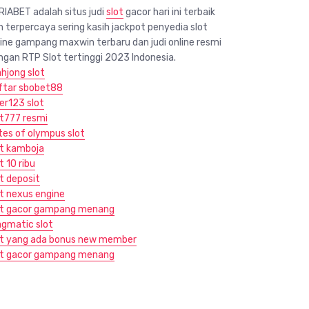
RIABET adalah situs judi
slot
gacor hari ini terbaik
n terpercaya sering kasih jackpot penyedia slot
line gampang maxwin terbaru dan judi online resmi
ngan RTP Slot tertinggi 2023 Indonesia.
hjong slot
ftar sbobet88
ker123 slot
ot777 resmi
tes of olympus slot
ot kamboja
t 10 ribu
ot deposit
ot nexus engine
ot gacor gampang menang
agmatic slot
ot yang ada bonus new member
ot gacor gampang menang