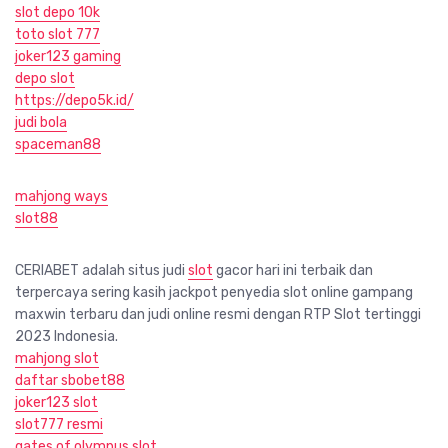
slot depo 10k
toto slot 777
joker123 gaming
depo slot
https://depo5k.id/
judi bola
spaceman88
mahjong ways
slot88
CERIABET adalah situs judi
slot
gacor hari ini terbaik dan
terpercaya sering kasih jackpot penyedia slot online gampang
maxwin terbaru dan judi online resmi dengan RTP Slot tertinggi
2023 Indonesia.
mahjong slot
daftar sbobet88
joker123 slot
slot777 resmi
gates of olympus slot