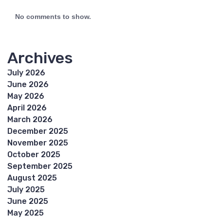
No comments to show.
Archives
July 2026
June 2026
May 2026
April 2026
March 2026
December 2025
November 2025
October 2025
September 2025
August 2025
July 2025
June 2025
May 2025