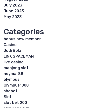
July 2023
June 2023
May 2023
Categories
bonus new member
Casino
Judi Bola
LINK SPACEMAN
live casino
mahjong slot
neymar88
olympus
Olympus1000
sbobet
Slot
slot bet 200