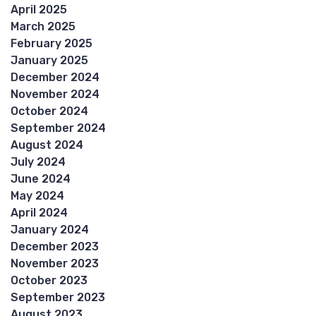
April 2025
March 2025
February 2025
January 2025
December 2024
November 2024
October 2024
September 2024
August 2024
July 2024
June 2024
May 2024
April 2024
January 2024
December 2023
November 2023
October 2023
September 2023
August 2023