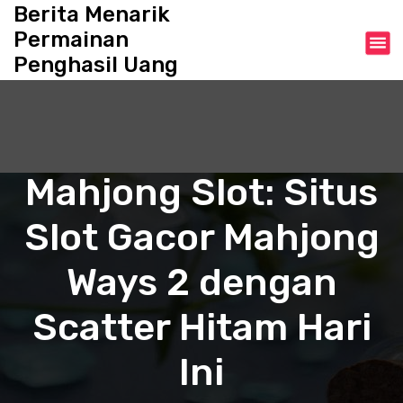
S
Berita Menarik
k
Permainan
i
Penghasil Uang
p
t
o
c
o
n
Mahjong Slot: Situs
t
e
Slot Gacor Mahjong
n
t
Ways 2 dengan
Scatter Hitam Hari
Ini