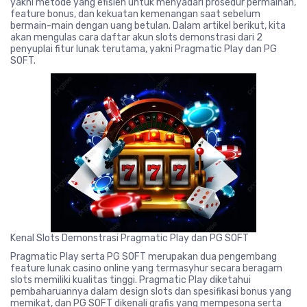
yakni metode yang efisien untuk menyadari prosedur permainan,
feature bonus, dan kekuatan kemenangan saat sebelum
bermain-main dengan uang betulan. Dalam artikel berikut, kita
akan mengulas cara daftar akun slots demonstrasi dari 2
penyuplai fitur lunak terutama, yakni Pragmatic Play dan PG
SOFT.
Kenal Slots Demonstrasi Pragmatic Play dan PG SOFT
Pragmatic Play serta PG SOFT merupakan dua pengembang
feature lunak casino online yang termasyhur secara beragam
slots memiliki kualitas tinggi. Pragmatic Play diketahui
pembaharuannya dalam design slots dan spesifikasi bonus yang
memikat, dan PG SOFT dikenali grafis yang mempesona serta