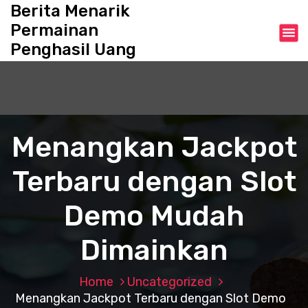
S
Berita Menarik
k
Permainan
i
Penghasil Uang
p
t
o
c
o
n
Menangkan Jackpot
t
e
Terbaru dengan Slot
n
t
Demo Mudah
Dimainkan
Home
Uncategorized
Menangkan Jackpot Terbaru dengan Slot Demo