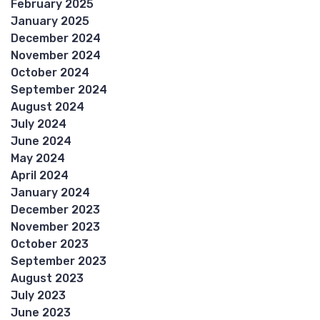
February 2025
January 2025
December 2024
November 2024
October 2024
September 2024
August 2024
July 2024
June 2024
May 2024
April 2024
January 2024
December 2023
November 2023
October 2023
September 2023
August 2023
July 2023
June 2023