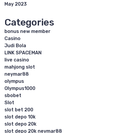
May 2023
Categories
bonus new member
Casino
Judi Bola
LINK SPACEMAN
live casino
mahjong slot
neymar88
olympus
Olympus1000
sbobet
Slot
slot bet 200
slot depo 10k
slot depo 20k
slot depo 20k neymar88