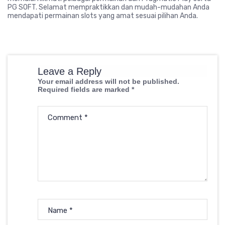
PG SOFT. Selamat mempraktikkan dan mudah-mudahan Anda
mendapati permainan slots yang amat sesuai pilihan Anda.
Leave a Reply
Your email address will not be published.
Required fields are marked
*
Comment
*
Name
*