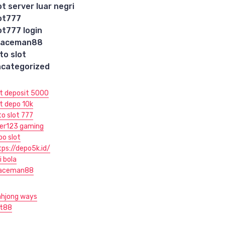
ot server luar negri
ot777
ot777 login
paceman88
to slot
categorized
ot deposit 5000
ot depo 10k
to slot 777
ker123 gaming
po slot
tps://depo5k.id/
i bola
aceman88
hjong ways
ot88