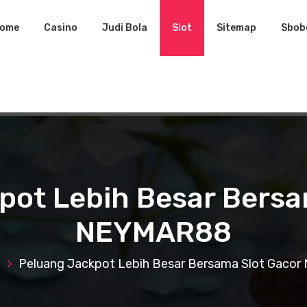
ome
Casino
Judi Bola
Slot
Sitemap
Sbob
pot Lebih Besar Bersa
NEYMAR88
t
Peluang Jackpot Lebih Besar Bersama Slot Gaco