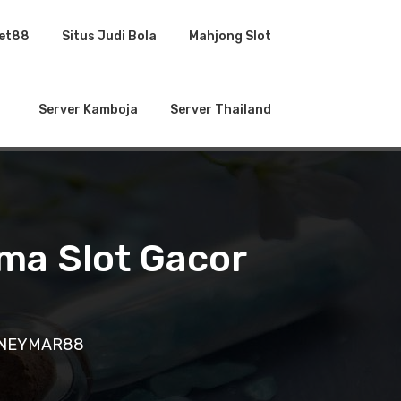
et88
Situs Judi Bola
Mahjong Slot
Server Kamboja
Server Thailand
ma Slot Gacor
r NEYMAR88