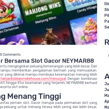
Di
Sl
Pi
Pa
Se
R
0 Comments
ar Bersama Slot Gacor NEYMAR88
tentu menginginkan peluang kemenangan yang lebih besar. Dari
ua mampu memberikan pengalaman bermain yang memuaskan.
A
 gacor yang dikenal mampu membuka kesempatan menang lebih
ptainjacksbbqsmokehouse.com/menucjsai
Dengan kombinasi
tif, hingga fitur keamanan yang terjamin, NEYMAR88 berhasil
Ju
ecinta slot online.
Ju
ng Menang Tinggi
Ma
Ap
munitas pemain slot. Gacor merujuk pada permainan slot yang
gga peluang untuk menang terasa lebih sering dan lebih besar.
Ma