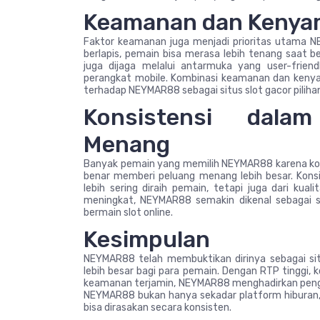
Keamanan dan Kenya
Faktor keamanan juga menjadi prioritas utama N
berlapis, pemain bisa merasa lebih tenang saat 
juga dijaga melalui antarmuka yang user-frien
perangkat mobile. Kombinasi keamanan dan ken
terhadap NEYMAR88 sebagai situs slot gacor piliha
Konsistensi dala
Menang
Banyak pemain yang memilih NEYMAR88 karena kon
benar memberi peluang menang lebih besar. Konsi
lebih sering diraih pemain, tetapi juga dari kua
meningkat, NEYMAR88 semakin dikenal sebagai
bermain slot online.
Kesimpulan
NEYMAR88 telah membuktikan dirinya sebagai 
lebih besar bagi para pemain. Dengan RTP tinggi,
keamanan terjamin, NEYMAR88 menghadirkan peng
NEYMAR88 bukan hanya sekadar platform hiburan
bisa dirasakan secara konsisten.