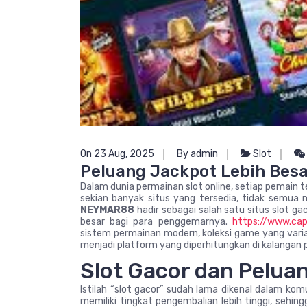
On 23 Aug, 2025
By admin
Slot
Peluang Jackpot Lebih Bes
Dalam dunia permainan slot online, setiap pemain 
sekian banyak situs yang tersedia, tidak sem
NEYMAR88
hadir sebagai salah satu situs slot
besar bagi para penggemarnya.
https://www.ca
sistem permainan modern, koleksi game yang varia
menjadi platform yang diperhitungkan di kalangan p
Slot Gacor dan Pelua
Istilah “slot gacor” sudah lama dikenal dalam ko
memiliki tingkat pengembalian lebih tinggi, sehin