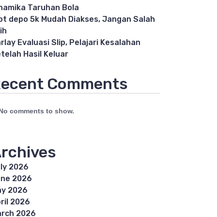
namika Taruhan Bola
ot depo 5k Mudah Diakses, Jangan Salah
lih
rlay Evaluasi Slip, Pelajari Kesalahan
telah Hasil Keluar
ecent Comments
No comments to show.
rchives
ly 2026
ne 2026
y 2026
ril 2026
rch 2026