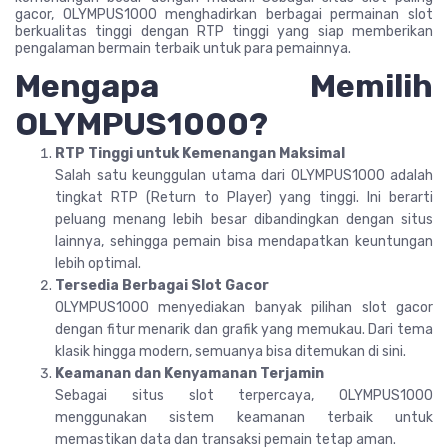
gacor, OLYMPUS1000 menghadirkan berbagai permainan slot
berkualitas tinggi dengan RTP tinggi yang siap memberikan
pengalaman bermain terbaik untuk para pemainnya.
Mengapa Memilih
OLYMPUS1000?
RTP Tinggi untuk Kemenangan Maksimal
Salah satu keunggulan utama dari OLYMPUS1000 adalah
tingkat RTP (Return to Player) yang tinggi. Ini berarti
peluang menang lebih besar dibandingkan dengan situs
lainnya, sehingga pemain bisa mendapatkan keuntungan
lebih optimal.
Tersedia Berbagai Slot Gacor
OLYMPUS1000 menyediakan banyak pilihan slot gacor
dengan fitur menarik dan grafik yang memukau. Dari tema
klasik hingga modern, semuanya bisa ditemukan di sini.
Keamanan dan Kenyamanan Terjamin
Sebagai situs slot terpercaya, OLYMPUS1000
menggunakan sistem keamanan terbaik untuk
memastikan data dan transaksi pemain tetap aman.