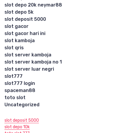
slot depo 20k neymar88
slot depo 5k
slot deposit 5000
slot gacor
slot gacor hari ini
slot kamboja
slot qris
slot server kamboja
slot server kamboja no 1
slot server luar negri
slot777
slot777 login
spaceman88
toto slot
Uncategorized
slot deposit 5000
slot depo 10k