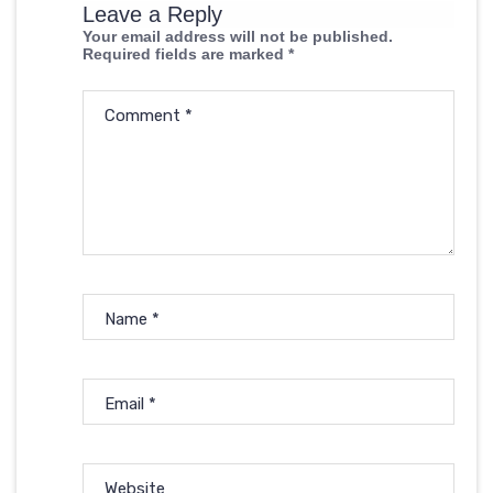
Leave a Reply
Your email address will not be published.
Required fields are marked
*
Comment
*
Name
*
Email
*
Website