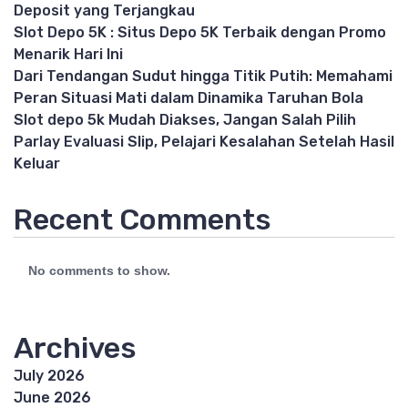
Deposit yang Terjangkau
Slot Depo 5K : Situs Depo 5K Terbaik dengan Promo
Menarik Hari Ini
Dari Tendangan Sudut hingga Titik Putih: Memahami
Peran Situasi Mati dalam Dinamika Taruhan Bola
Slot depo 5k Mudah Diakses, Jangan Salah Pilih
Parlay Evaluasi Slip, Pelajari Kesalahan Setelah Hasil
Keluar
Recent Comments
No comments to show.
Archives
July 2026
June 2026