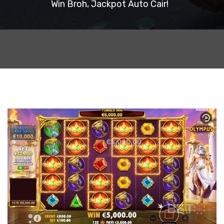
Win Broh, Jackpot Auto Cair!