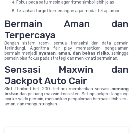
Fokus pada satu mesin agar ritme simbol lebih jelas
Tetapkan target kemenangan agar modal tetap aman
Bermain Aman dan
Terpercaya
Dengan sistem resmi, semua transaksi dan data pemain
terlindungi. Algoritma fair play memastikan pengalaman
bermain menjadi
nyaman, aman, dan bebas risiko
, sehingga
pemain bisa fokus pada strategi dan menikmati permainan.
Sensasi Maxwin dan
Jackpot Auto Cair
Slot Thailand bet 200 terbaru memberikan sensasi
menang
instan
dan peluang maxwin konsisten. Setiap jackpot langsung
cair ke saldo pemain, menjadikan pengalaman bermain lebih seru,
aman, dan menguntungkan.