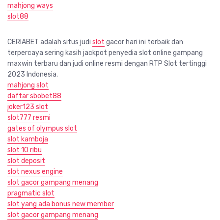
mahjong ways
slot88
CERIABET adalah situs judi
slot
gacor hari ini terbaik dan
terpercaya sering kasih jackpot penyedia slot online gampang
maxwin terbaru dan judi online resmi dengan RTP Slot tertinggi
2023 Indonesia.
mahjong slot
daftar sbobet88
joker123 slot
slot777 resmi
gates of olympus slot
slot kamboja
slot 10 ribu
slot deposit
slot nexus engine
slot gacor gampang menang
pragmatic slot
slot yang ada bonus new member
slot gacor gampang menang