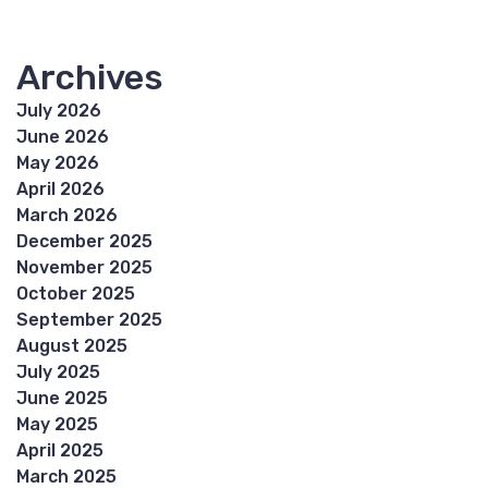
Archives
July 2026
June 2026
May 2026
April 2026
March 2026
December 2025
November 2025
October 2025
September 2025
August 2025
July 2025
June 2025
May 2025
April 2025
March 2025