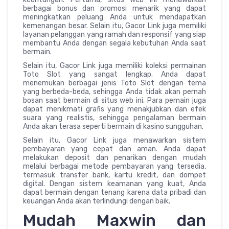
berbagai bonus dan promosi menarik yang dapat
meningkatkan peluang Anda untuk mendapatkan
kemenangan besar. Selain itu, Gacor Link juga memiliki
layanan pelanggan yang ramah dan responsif yang siap
membantu Anda dengan segala kebutuhan Anda saat
bermain.
Selain itu, Gacor Link juga memiliki koleksi permainan
Toto Slot yang sangat lengkap. Anda dapat
menemukan berbagai jenis Toto Slot dengan tema
yang berbeda-beda, sehingga Anda tidak akan pernah
bosan saat bermain di situs web ini. Para pemain juga
dapat menikmati grafis yang menakjubkan dan efek
suara yang realistis, sehingga pengalaman bermain
Anda akan terasa seperti bermain di kasino sungguhan.
Selain itu, Gacor Link juga menawarkan sistem
pembayaran yang cepat dan aman. Anda dapat
melakukan deposit dan penarikan dengan mudah
melalui berbagai metode pembayaran yang tersedia,
termasuk transfer bank, kartu kredit, dan dompet
digital. Dengan sistem keamanan yang kuat, Anda
dapat bermain dengan tenang karena data pribadi dan
keuangan Anda akan terlindungi dengan baik.
Mudah Maxwin dan