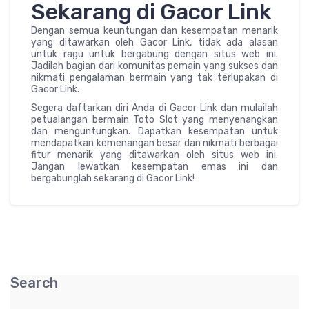
Sekarang di Gacor Link
Dengan semua keuntungan dan kesempatan menarik
yang ditawarkan oleh Gacor Link, tidak ada alasan
untuk ragu untuk bergabung dengan situs web ini.
Jadilah bagian dari komunitas pemain yang sukses dan
nikmati pengalaman bermain yang tak terlupakan di
Gacor Link.
Segera daftarkan diri Anda di Gacor Link dan mulailah
petualangan bermain Toto Slot yang menyenangkan
dan menguntungkan. Dapatkan kesempatan untuk
mendapatkan kemenangan besar dan nikmati berbagai
fitur menarik yang ditawarkan oleh situs web ini.
Jangan lewatkan kesempatan emas ini dan
bergabunglah sekarang di Gacor Link!
Search