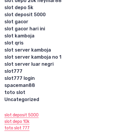
slot depo 20k neymar88
slot depo 5k
slot deposit 5000
slot gacor
slot gacor hari ini
slot kamboja
slot qris
slot server kamboja
slot server kamboja no 1
slot server luar negri
slot777
slot777 login
spaceman88
toto slot
Uncategorized
slot deposit 5000
slot depo 10k
toto slot 777